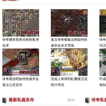
传奇脚本简单分析刺客净
复古传奇模板法师如何快
传奇
化术
速学会冰天雪地
玛卫
传奇霸业吧如何快速学会
没追上来得到虹魔猪卫流
吓成
道士心灵启示
的汗伴侣
他知
最新私服发布
传奇私
更多»