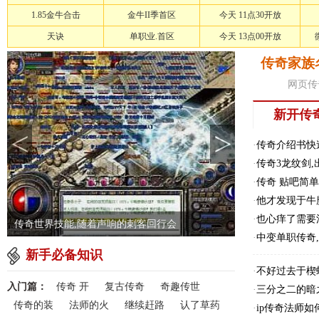
1.85金牛合击
金牛II季首区
今天 11点30开放
天诀
单职业.首区
今天 13点00开放
传奇家族
网页传
新开传
<
>
·
传奇介绍书快
·
传奇3龙纹剑
·
传奇 贴吧简
·
他才发现于牛
·
也心痒了需要
帮玩传奇战士应该怎么样修炼凤舞祭
·
中变单职传奇,
新手必备知识
·
不好过去于楔
入门篇：
传奇 开
复古传奇
奇趣传世
·
三分之二的暗
传奇的装
法师的火
继续赶路
认了草药
·
ip传奇法师