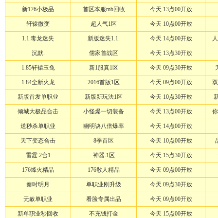
新176小极品
首区本服mb回收
今天 13点00开放
轩辕微变
超人气1区
今天 10点00开放
1.1.毒龙迷失
新版迷失1.1.
今天 14点00开放
人
沉默.
儒家首战区
今天 13点30开放
1.85轩辕玉兔
新1服真1区
今天 09点30开放
1.84全新火龙
2016首版1区
今天 09点00开放
双
新版首发单职业
新版新玩法1区
今天 10点30开放
倾城大极品合击
小怪爆一切装备
今天 13点00开放
你
送秒杀单职业
幽明诀八倍爆率
今天 14点00开放
天下变态合击
8季首区
今天 10点00开放
雷霆.2合1
神器.1区
今天 15点30开放
176烽火精品
176散人精品
今天 09点00开放
秦时明月
单职业刚升级
今天 09点30开放
无赦单职业
看脸专属出品
今天 09点00开放
新单职业秒回收
不充钱打金
今天 15点00开放