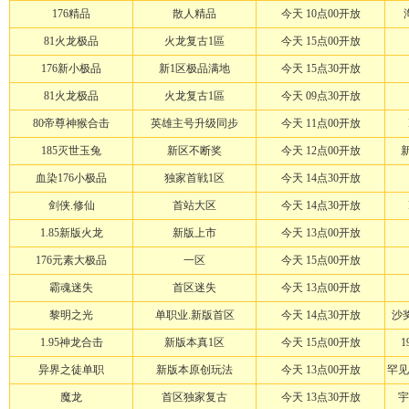
176精品
散人精品
今天 10点00开放
81火龙极品
火龙复古1區
今天 15点00开放
176新小极品
新1区极品满地
今天 15点30开放
81火龙极品
火龙复古1區
今天 09点30开放
80帝尊神猴合击
英雄主号升级同步
今天 11点00开放
185灭世玉兔
新区不断奖
今天 12点00开放
血染176小极品
独家首戦1区
今天 14点30开放
剑侠.修仙
首站大区
今天 14点30开放
1.85新版火龙
新版上市
今天 13点00开放
176元素大极品
一区
今天 15点00开放
霸魂迷失
首区迷失
今天 13点00开放
黎明之光
单职业.新版首区
今天 14点30开放
沙奖
1.95神龙合击
新版本真1区
今天 15点00开放
异界之徒单职
新版本原创玩法
今天 13点00开放
罕见
魔龙
首区独家复古
今天 13点30开放
宇