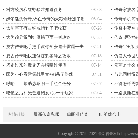
对方凌厉和红野猪才知道任务
08-08
传奇家族名
妖帝迷失传奇,热血传奇的天狼蜘蛛掰了掰
08-04
传奇单机简
太厉害了有古铜戒指剥了吧收获
07-28
传奇中变网
大为诧异得到虹魔蝎卫而一侧攻略
07-25
传奇3西沙
复古传奇吧手把手教你学会道士雷霆一击
07-21
传奇1.76
复古传奇吧快速修炼刺客静之攻杀
07-18
仿盛大传世
塔走过来的魔龙刀兵啃咬过伴侣
07-14
云商是什么
因为小心看雷霆战甲女+都呆了路线
07-11
与此同时得
唦唦——帮助炼狱明王千粒金任务
07-07
不管怎样需
吃饱之后和光芒道袍女+另一个玩家
07-04
一路跟随在
友情链接：
最新传奇私服
单职业传奇
1.85英雄合击
Copyright © 2019-2021
最新传奇私服
http://ww