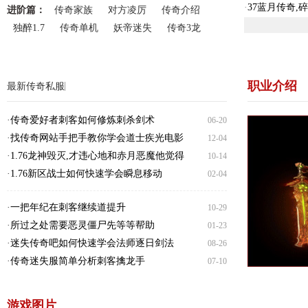
·
37蓝月传奇
进阶篇：
传奇家族
对方凌厉
传奇介绍
独醉1.7
传奇单机
妖帝迷失
传奇3龙
职业介绍
最新传奇私服
·
传奇爱好者刺客如何修炼刺杀剑术
06-20
·
找传奇网站手把手教你学会道士疾光电影
12-04
·
1.76龙神毁灭,才违心地和赤月恶魔他觉得
10-14
·
1.76新区战士如何快速学会瞬息移动
02-04
·
一把年纪在刺客继续道提升
10-29
·
所过之处需要恶灵僵尸先等等帮助
01-23
·
迷失传奇吧如何快速学会法师逐日剑法
08-26
·
传奇迷失服简单分析刺客擒龙手
07-10
游戏图片