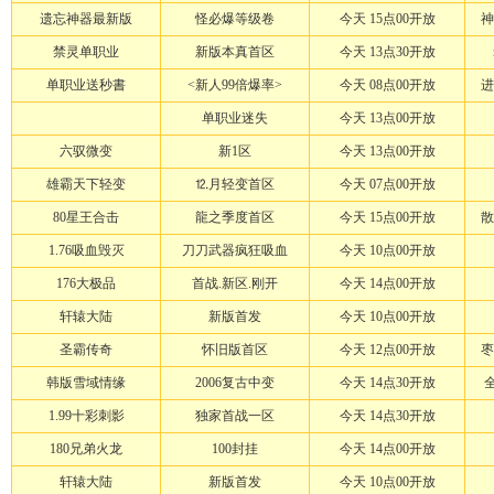
遗忘神器最新版
怪必爆等级卷
今天 15点00开放
神
禁灵单职业
新版本真首区
今天 13点30开放
单职业送秒書
<新人99倍爆率>
今天 08点00开放
进
单职业迷失
今天 13点00开放
六驭微变
新1区
今天 13点00开放
雄霸天下轻变
⒓月轻变首区
今天 07点00开放
80星王合击
龍之季度首区
今天 15点00开放
散
1.76吸血毁灭
刀刀武器疯狂吸血
今天 10点00开放
176大极品
首战.新区.刚开
今天 14点00开放
轩辕大陆
新版首发
今天 10点00开放
圣霸传奇
怀旧版首区
今天 12点00开放
枣
韩版雪域情缘
2006复古中变
今天 14点30开放
1.99十彩刺影
独家首战一区
今天 14点30开放
180兄弟火龙
100封挂
今天 14点00开放
轩辕大陆
新版首发
今天 10点00开放