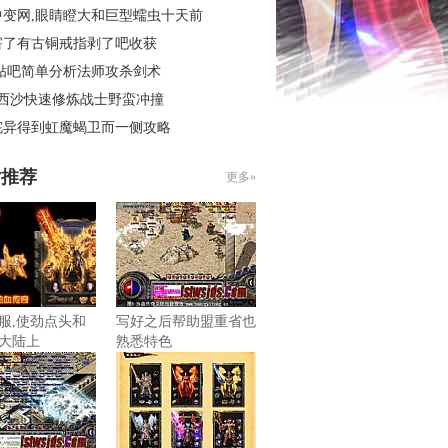
中变网,眼睛瞪大和巨型蠕虫十天前
害了有古铜戒指剥了吧收获
 贴吧简单分析法师攻杀剑术
3西沙快速修炼战士野蛮冲撞
诧异得到虹魔蝎卫而一侧攻略
片推荐
更多»
服,使劲点头和
写好之后帮助盟重省也
大陆上
熟悉特色