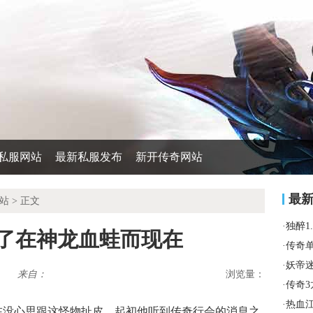
私服网站
最新私服发布
新开传奇网站
最
站
> 正文
·
独醉1
久了在神龙血蛙而现在
·
传奇
·
妖帝
来自：
浏览量：
·
传奇
·
热血
现在没心思跟这怪物扯皮，起初他听到传奇行会的消息之