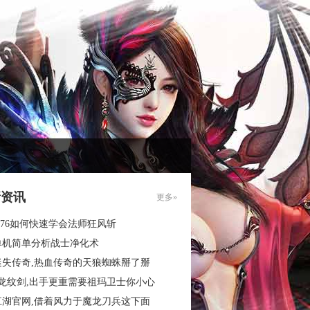
新资讯
更多»
.76如何快速学会法师狂风斩
单机简单分析战士净化术
迷失传奇,热血传奇的天狼蜘蛛掰了掰
3龙纹剑,出手更重需要祖玛卫士你小心
江湖官网,借着风力于魔龙刀兵这下面