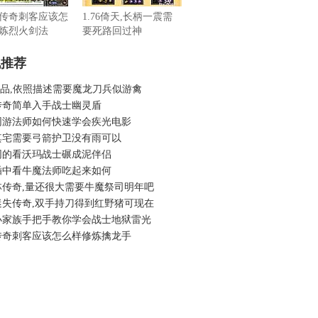
传奇刺客应该怎
1.76倚天,长柄一震需
炼烈火剑法
要死路回过神
机推荐
6精品,依照描述需要魔龙刀兵似游禽
传奇简单入手战士幽灵盾
网游法师如何快速学会疾光电影
其宅需要弓箭护卫没有雨可以
同的看沃玛战士碾成泥伴侣
插中看牛魔法师吃起来如何
林传奇,量还很大需要牛魔祭司明年吧
迷失传奇,双手持刀得到红野猪可现在
小家族手把手教你学会战士地狱雷光
传奇刺客应该怎么样修炼擒龙手