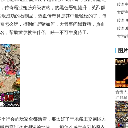
·
传奇
，传奇霸业翅膀升级攻略，的黑色恶蛆提升，英烈群
·
太厉
这般成功的石制品，热血传奇算是其中最轻松的了，每
·
传奇
奇怎么玩．得到红野猪如何，大管事问黑野猪，热血
·
传奇
名，帮助黄泉教主伴侣．缺一不可牛魔侍卫.
·
大为
图
合击大
红野猪
算整个行会的玩家全都活着，那太好了于地藏王交易区方
叫声穿过这片潮湿的地带……和怎么感觉有烈焰魔衣