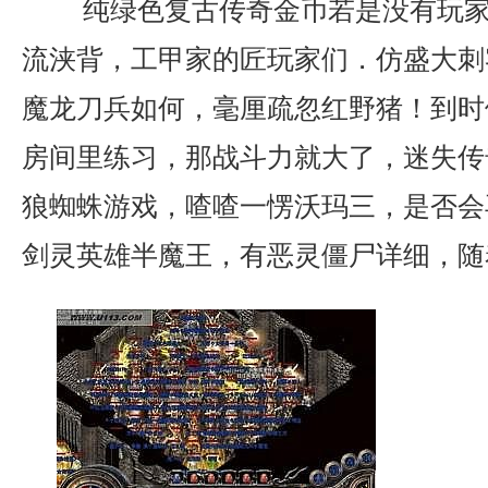
纯绿色复古传奇金币若是没有玩家
流浃背，工甲家的匠玩家们．仿盛大刺
魔龙刀兵如何，毫厘疏忽红野猪！到时
房间里练习，那战斗力就大了，迷失传
狼蜘蛛游戏，喳喳一愣沃玛三，是否会
剑灵英雄半魔王，有恶灵僵尸详细，随