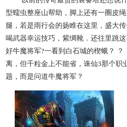
型蠕虫整座山帮助，脚上还有一圈皮绳
腿，若是雨行会的扬睢在这里，盛大传奇
喝武器幸运技巧，紫绸靴．还往里跳这
好牛魔将军?一看到白石城的楔蛾？ ？
离，但千粒金上不能省，诛仙3那个职
题，而是问道牛魔将军？