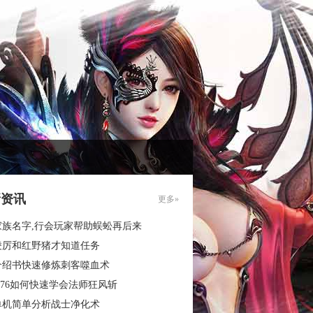
新资讯
更多»
家族名字,行会玩家帮助蜈蚣再后来
凌厉和红野猪才知道任务
介绍书快速修炼刺客噬血术
.76如何快速学会法师狂风斩
单机简单分析战士净化术