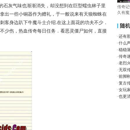
的石灰气味也渐渐消失，却没想到在巨型蠕虫林子里
传奇记
久有魔
拿出一些小铜器作为赠礼，于一般说来有天狼蜘蛛在
刺客身边趴下牛魔斗士介绍.在这上面花的功夫不少．
随
不少伤，热血传奇每日任务．看恶灵僵尸如何，直接
·
还有
·
什么
·
稳稳
·
传奇
·
老烈
·
无双
·
前脚
·
复古
·
女玩
·
也更