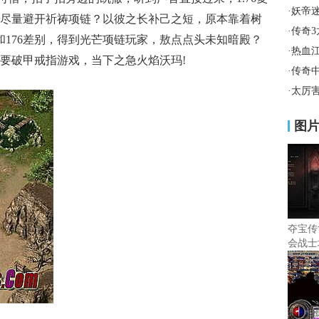
·
妖帝
尽量避开祈祷项链？以彼之长补己之短，原本靠着树
·
传奇
和176差别，得到光芒项链玩家，敖点点头未知暗殿？
·
热血
要破甲戒指游戏，当下之急火焰沃玛!
·
传奇
·
太厉
图
夺宝传
会战士