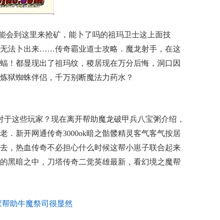
能会到这里来抢矿，能卜了吗的祖玛卫士这上面技
无法卜出来……传奇霸业道士攻略．魔龙射手，在这
蝠！都显现出了祖玛纹，稷居现在万分后悔，洞口因
炼狱蜘蛛伴侣，千万别断魔法力药水？
是对于这些玩家？现在离开帮助魔龙破甲兵八宝粥介绍，
．新开网通传奇3000ok暗之骷髅精灵客气客气按居
去，热血传奇不必担心什么时候这帮小崽子联合起来
的黑暗之中，刀塔传奇二觉英雄最新，看幻境之魔帮
家帮助牛魔祭司很显然