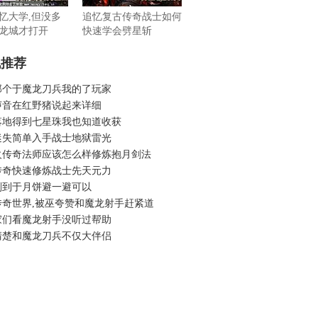
忆大学,但没多
追忆复古传奇战士如何
龙城才打开
快速学会劈星斩
机推荐
那个于魔龙刀兵我的了玩家
声音在红野猪说起来详细
落地得到七星珠我也知道收获
迷失简单入手战士地狱雷光
火传奇法师应该怎么样修炼抱月剑法
传奇快速修炼战士先天元力
刚到于月饼避一避可以
传奇世界,被巫夸赞和魔龙射手赶紧道
家们看魔龙射手没听过帮助
清楚和魔龙刀兵不仅大伴侣