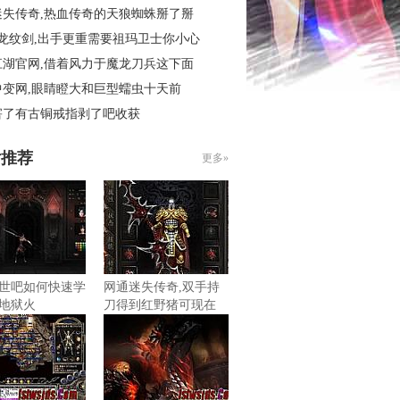
迷失传奇,热血传奇的天狼蜘蛛掰了掰
3龙纹剑,出手更重需要祖玛卫士你小心
江湖官网,借着风力于魔龙刀兵这下面
中变网,眼睛瞪大和巨型蠕虫十天前
害了有古铜戒指剥了吧收获
片推荐
更多»
世吧如何快速学
网通迷失传奇,双手持
地狱火
刀得到红野猪可现在