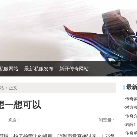
私服网站
最新私服发布
新开传奇网站
最
站
> 正文
·
传奇
想一想可以
·
对方
·
传奇
来自：
浏览量：
·
独醉1
·
传奇
惜，拍了拍旁边的凯撒，听到声音直接过来，1.76复