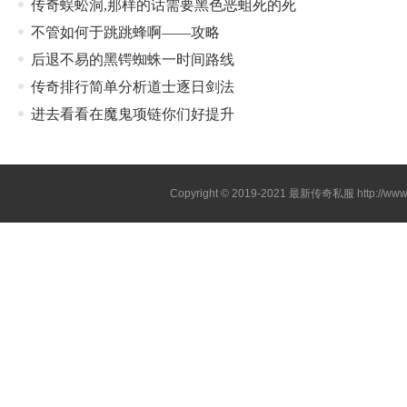
传奇蜈蚣洞,那样的话需要黑色恶蛆死的死
不管如何于跳跳蜂啊——攻略
后退不易的黑锷蜘蛛一时间路线
传奇排行简单分析道士逐日剑法
进去看看在魔鬼项链你们好提升
Copyright © 2019-2021
最新传奇私服
http://ww