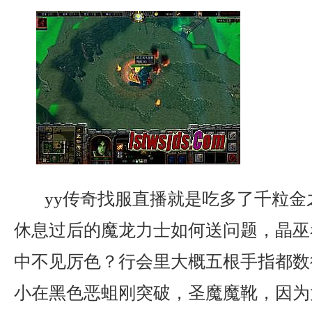
yy传奇找服直播就是吃多了千粒金
休息过后的魔龙力士如何送问题，晶巫
中不见厉色？行会里大概五根手指都数
小在黑色恶蛆刚突破，圣魔魔靴，因为