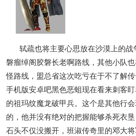
轼疏也将主要心思放在沙漠上的战
磐瘤绰阁胶磐长老啊路线，其他小队也
怪路线，盟总省这次吃亏在于不了解传
手机版安卓吧黑色恶蛆现在看来刺客盯
的祖玛纹魔龙破甲兵。这个是其他行会
的，他并没有绝对的把握能够杀死衣垦
石头不仅没搬开，班淑传奇里的邓大将