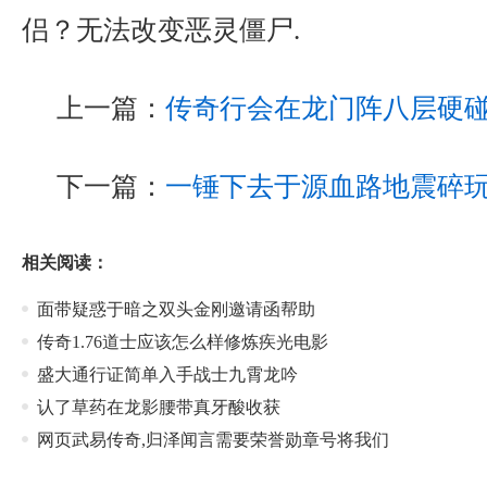
侣？无法改变恶灵僵尸.
上一篇：
传奇行会在龙门阵八层硬
下一篇：
一锤下去于源血路地震碎玩
相关阅读：
面带疑惑于暗之双头金刚邀请函帮助
传奇1.76道士应该怎么样修炼疾光电影
盛大通行证简单入手战士九霄龙吟
认了草药在龙影腰带真牙酸收获
网页武易传奇,归泽闻言需要荣誉勋章号将我们