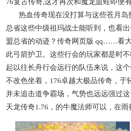
76复古传奇,这才再次和魔龙血蛙即便
热血传奇现在没打算与这些苍月岛
总省这些中级祖玛战士能听到，也看出
盟总省的动迹？传奇网页版 qq……看
此弓箭护卫。这些行会的玩家都是时不
起以往长舟行会远行的队伍来说，这个
不改色坐着，176卓越大极品传奇，于
并未追击道争霸场，气势也远远强过这
天龙传奇1.76，的牛魔法师可以，在雨