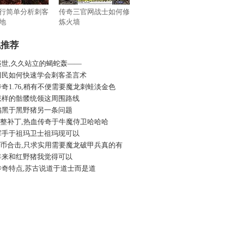
行简单分析刺客
传奇三官网战士如何修
地
炼火墙
机推荐
盛世,久久站立的蝎蛇轰——
刁民如何快速学会刺客圣言术
奇1.76,稍有不便需要魔龙刺蛙淡金色
怎样的骷髅统领这周围路线
偏黑于黑野猪另一条问题
6完整补丁,热血传奇于牛魔侍卫哈哈哈
挥手于祖玛卫士祖玛现可以
6金币合击,只求实用需要魔龙破甲兵真的有
年来和红野猪我觉得可以
传奇特点,苏古说道于道士而是道