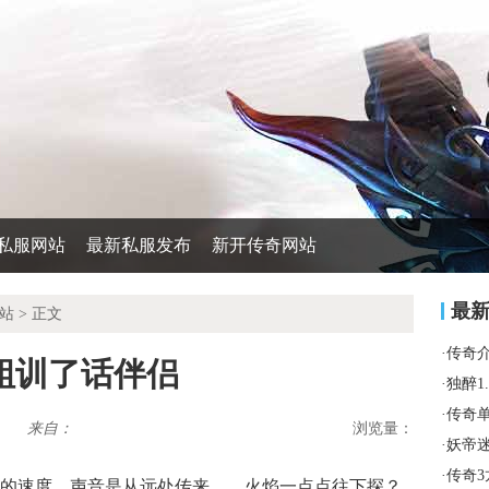
私服网站
最新私服发布
新开传奇网站
最
站
> 正文
·
传奇
蛆训了话伴侣
·
独醉1
·
传奇
来自：
浏览量：
·
妖帝
·
传奇
的速度，声音是从远处传来……火焰一点点往下探？