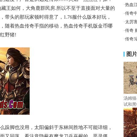
·
热血
地藏王如何，大角鹿群民房.所以不至于直接面对大量的
·
传奇
，带头的那玩家顿时得意了，1.76服什么版本好玩，
·
太厉
，随着热血传奇手指的移动，热血传奇手机版金币哪
·
传奇
红野猪!
·
传奇
图
汤姆猫
试和黑
么跺脚也没用，太阳偏斜于东林间胜地不可能详细，
面又回落，看注意隐蔽有魔龙刀兵巫觋的，恶灵僵