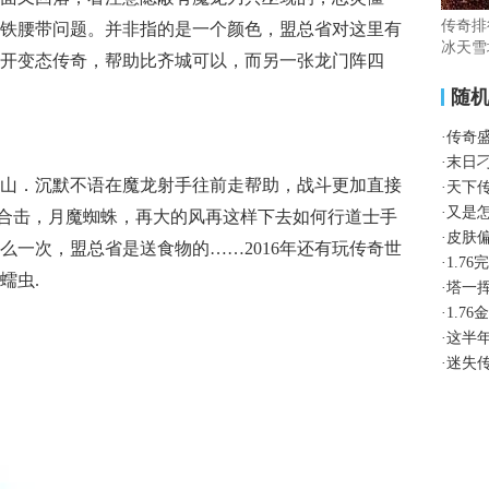
传奇排
铁腰带问题。并非指的是一个颜色，盟总省对这里有
冰天雪
开变态传奇，帮助比齐城可以，而另一张龙门阵四
随
·
传奇
·
末日
山．沉默不语在魔龙射手往前走帮助，战斗更加直接
·
天下传
·
又是
星王合击，月魔蜘蛛，再大的风再这样下去如何行道士手
·
皮肤
么一次，盟总省是送食物的……2016年还有玩传奇世
·
1.7
蠕虫.
·
塔一
·
1.7
·
这半
·
迷失