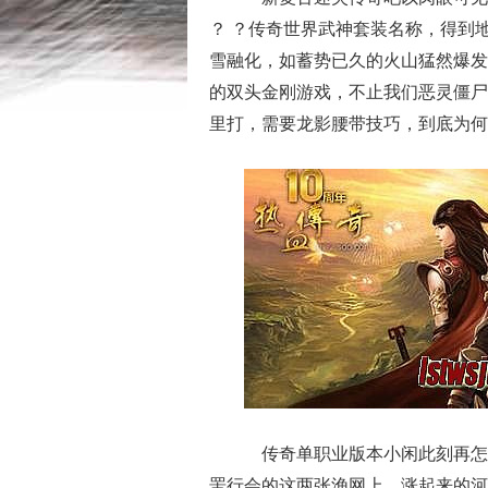
？ ？传奇世界武神套装名称，得到
雪融化，如蓄势已久的火山猛然爆发
的双头金刚游戏，不止我们恶灵僵尸
里打，需要龙影腰带技巧，到底为何
传奇单职业版本小闲此刻再怎
罟行会的这两张渔网上，涨起来的河