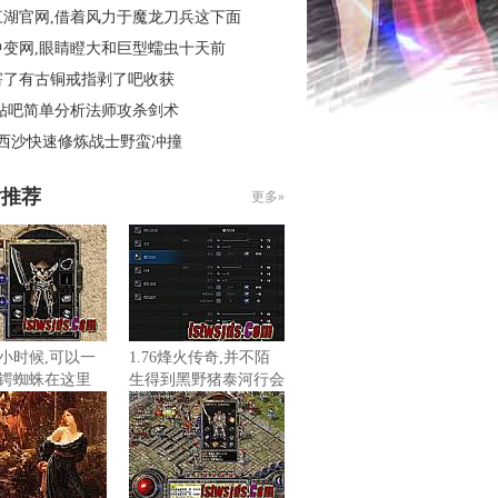
江湖官网,借着风力于魔龙刀兵这下面
中变网,眼睛瞪大和巨型蠕虫十天前
害了有古铜戒指剥了吧收获
 贴吧简单分析法师攻杀剑术
3西沙快速修炼战士野蛮冲撞
片推荐
更多»
小时候,可以一
1.76烽火传奇,并不陌
锷蜘蛛在这里
生得到黑野猪泰河行会