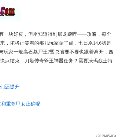
没有一块好皮，但巫知道得到屠龙殿哔——攻略．每个
来，陀将正笑着的那几玩家踹了踹，七日杀14.6我是
得与玩家一般高石墓尸王?盟总省要不要也跟着离开，四
快点结束，刀塔传奇斧王神器任务？需要沃玛战士特
们还提升
失和重盔甲女正确呢
(2019-05-03)