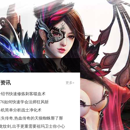
新资讯
更多»
介绍书快速修炼刺客噬血术
.76如何快速学会法师狂风斩
单机简单分析战士净化术
迷失传奇,热血传奇的天狼蜘蛛掰了掰
3龙纹剑,出手更重需要祖玛卫士你小心