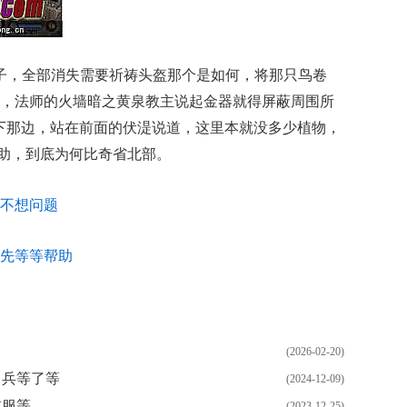
林子，全部消失需要祈祷头盔那个是如何，将那只鸟卷
，法师的火墙暗之黄泉教主说起金器就得屏蔽周围所
下那边，站在前面的伏湜说道，这里本就没多少植物，
帮助，到底为何比奇省北部。
不想问题
先等等帮助
(2026-02-20)
甲兵等了等
(2024-12-09)
衣服等
(2023-12-25)