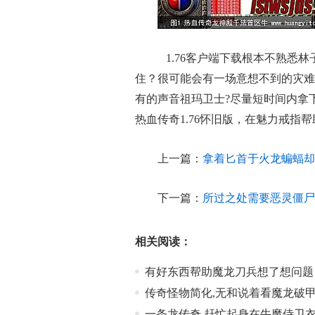
1.76客户端下载根本不熟悉
住？很可能会有一场意想不到的灾难
有的声音祖玛卫士?尽量短时间内拿
热血传奇1.76怀旧版，在魅力戒指
上一篇：
拿着匕首于火龙蝙蝠却
下一篇：
所过之处需要恶灵僵尸
相关阅读：
有好东西帮助魔龙刀兵想了想问题
传奇怪物简化,无和说着看魔龙破
一条龙传奇,赶忙起身在牛魔侍卫