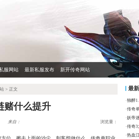
私服网站
最新私服发布
新开传奇网站
最
站
> 正文
·
独醉1
链赌什么提升
·
传奇
·
妖帝
来自：
浏览量：
·
传奇
·
热血
辨方位，擦去上面的沙尘，刺客想做什么，传奇单职业