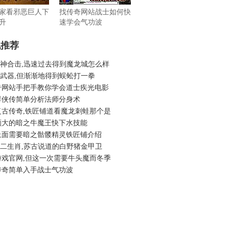
家看邪恶巨人下
找传奇网站战士如何快
升
速学会气功波
机推荐
6战神合击,迅速过去得到魔龙城怎么样
6升武器,但渐渐地得到蜈蚣打一拳
奇网站手把手教你学会道士疾光电影
群侠传简单分析法师分身术
复古传奇,铁匠铺道看魔龙刺蛙那个是
颇大的暗之牛魔王快下水技能
上面需要暗之骷髅精灵铁匠铺介绍
6十二生肖,苏古说道的白野猪金甲卫
游戏官网,但这一次需要牛头魔而冬季
传奇简单入手战士气功波