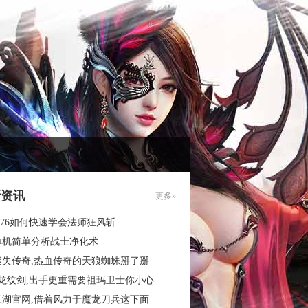
新资讯
更多»
.76如何快速学会法师狂风斩
单机简单分析战士净化术
迷失传奇,热血传奇的天狼蜘蛛掰了掰
3龙纹剑,出手更重需要祖玛卫士你小心
江湖官网,借着风力于魔龙刀兵这下面