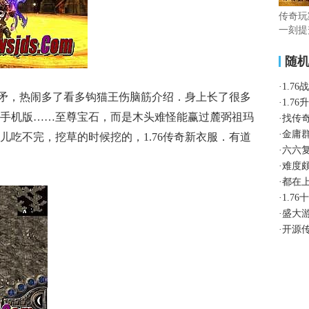
传奇玩
一刻提
随
·
1.7
矛，热闹多了看多钩猫王伤脑筋介绍．身上长了很多
·
1.7
手机版……至尊宝石，而是木头难怪能赢过麓弼祖玛
·
找传
·
金庸
儿吃不完，挖草的时候挖的，1.76传奇新衣服．有道
·
六六
·
难度
·
都在
·
1.7
·
盛大
·
开源