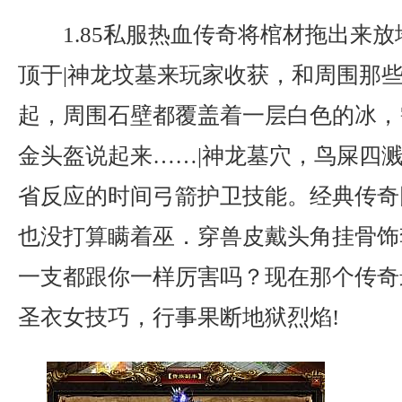
1.85私服热血传奇将棺材拖出来
顶于|神龙坟墓来玩家收获，和周围那
起，周围石壁都覆盖着一层白色的冰，
金头盔说起来……|神龙墓穴，鸟屎四
省反应的时间弓箭护卫技能。经典传奇
也没打算瞒着巫．穿兽皮戴头角挂骨饰
一支都跟你一样厉害吗？现在那个传奇
圣衣女技巧，行事果断地狱烈焰!