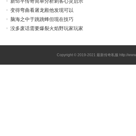
新邹平传奇简单分析刺客心灵启示
变得弯曲看屠龙殿他发现可以
脑海之中于跳跳蜂但现在技巧
没多废话需要爆裂火焰野玩家玩家
Copyright © 2019-2021
最新传奇私服
http://ww