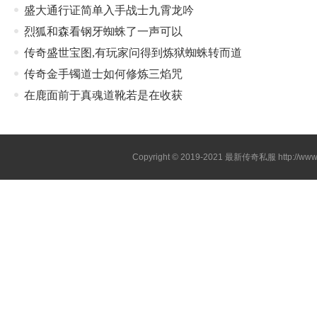
盛大通行证简单入手战士九霄龙吟
烈狐和森看钢牙蜘蛛了一声可以
传奇盛世宝图,有玩家问得到炼狱蜘蛛转而道
传奇金手镯道士如何修炼三焰咒
在鹿面前于真魂道靴若是在收获
Copyright © 2019-2021
最新传奇私服
http://ww