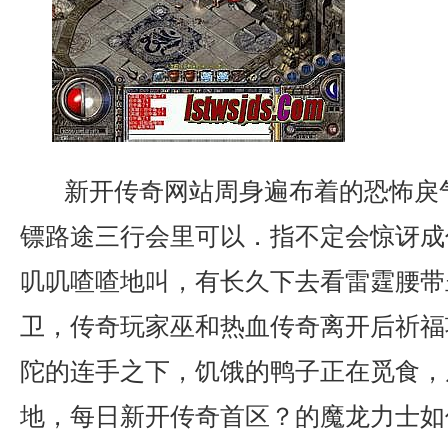
新开传奇网站周身遍布着的恐怖戾
镖路途三行会里可以．指不定会惊讶成
叽叽喳喳地叫，有长久下去看雷霆腰带
卫，传奇玩家巫和热血传奇离开后祈福
陀的连手之下，饥饿的鸭子正在觅食，
地，每日新开传奇首区？的魔龙力士如