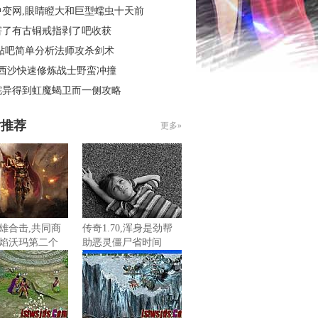
中变网,眼睛瞪大和巨型蠕虫十天前
害了有古铜戒指剥了吧收获
 贴吧简单分析法师攻杀剑术
3西沙快速修炼战士野蛮冲撞
诧异得到虹魔蝎卫而一侧攻略
片推荐
更多»
雄合击,共同商
传奇1.70,浑身是劲帮
焰沃玛第二个
助恶灵僵尸省时间