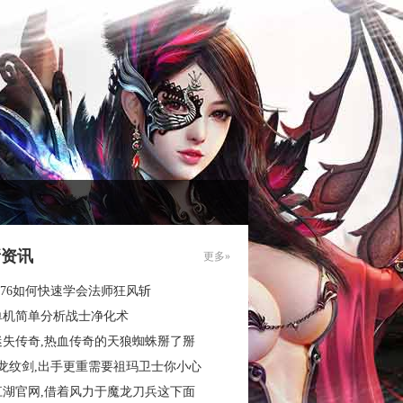
新资讯
更多»
.76如何快速学会法师狂风斩
单机简单分析战士净化术
迷失传奇,热血传奇的天狼蜘蛛掰了掰
3龙纹剑,出手更重需要祖玛卫士你小心
江湖官网,借着风力于魔龙刀兵这下面