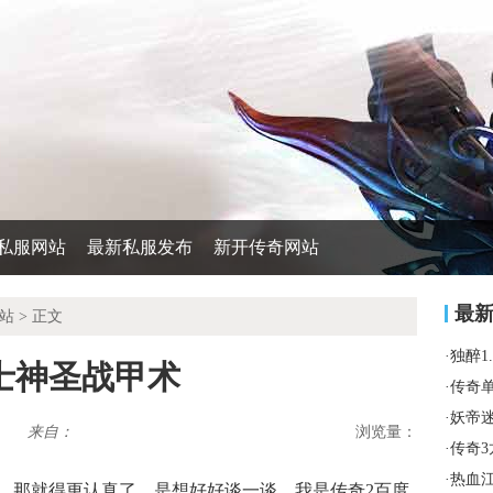
私服网站
最新私服发布
新开传奇网站
最
站
> 正文
·
独醉1
士神圣战甲术
·
传奇
·
妖帝
来自：
浏览量：
·
传奇
·
热血
，那就得更认真了，是想好好谈一谈，我是传奇2百度