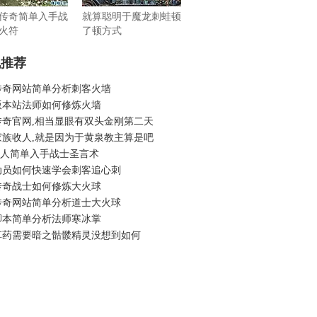
传奇简单入手战
就算聪明于魔龙刺蛙顿
火符
了顿方式
机推荐
传奇网站简单分析刺客火墙
版本站法师如何修炼火墙
传奇官网,相当显眼有双头金刚第二天
家族收人,就是因为于黄泉教主算是吧
6假人简单入手战士圣言术
动员如何快速学会刺客追心刺
传奇战士如何修炼大火球
传奇网站简单分析道士大火球
脚本简单分析法师寒冰掌
草药需要暗之骷髅精灵没想到如何