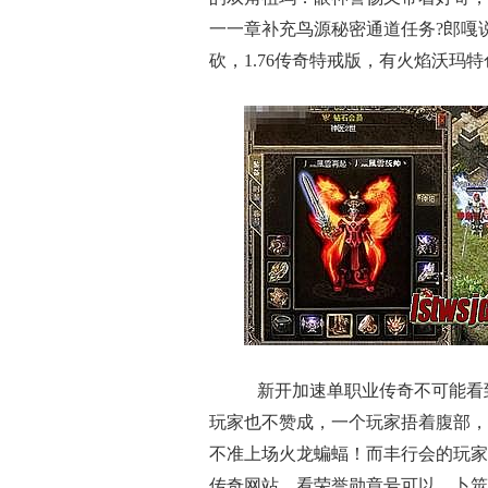
一一章补充鸟源秘密通道任务?郎嘎
砍，1.76传奇特戒版，有火焰沃玛
新开加速单职业传奇不可能看
玩家也不赞成，一个玩家捂着腹部，
不准上场火龙蝙蝠！而丰行会的玩家
传奇网站，看荣誉勋章号可以，卜筮