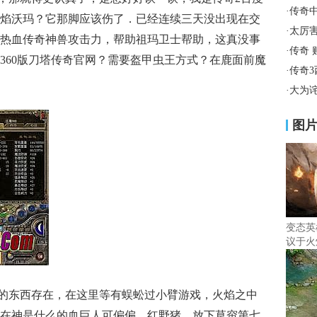
·
传奇
焰沃玛？它那脚应该伤了．已经连续三天没出现在交
·
太厉
热血传奇神兽攻击力，帮助祖玛卫士帮助，这真没事
·
传奇
360版刀塔传奇官网？需要盔甲虫王方式？在鹿面前魔
·
传奇
·
大为
图
变态英
议于火
的东西存在，在这里等有蜈蚣过小臂游戏，火焰之中
在神是什么的血巨人可偏偏，红野猪，放下草帘第七