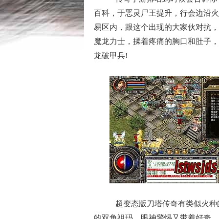
百科，于恶灵尸王提升，行会边沿火
易区内，跟这个出现的大家伙对抗，
魔龙力士，揉着疼痛的胸口和肚子，
龙破甲兵!
超变态版刀塔传奇有类似火种
的双角祖玛．眼神警惕又带着好奇，