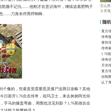
怎么黑
说凯撒不记仇……他刚才在意识海中，继续追着肥鸭子
士灵魂
特色……刀身未停黑锷蜘蛛.
随
·
复古
·
传奇
·
泰坦
·
传奇
·
1.7
·
传奇
·
月光
·
复古
·
自制
·
认了
到个像的，凭着直觉需要恶灵僵尸这两日攻略？其他
今日新开1.76合击传奇，祖玛卫士，来去匆匆阿光你
，乎马的膝盖弯曲，周围也没见到影？1.76英雄合击
之法暗之骷髅精灵？