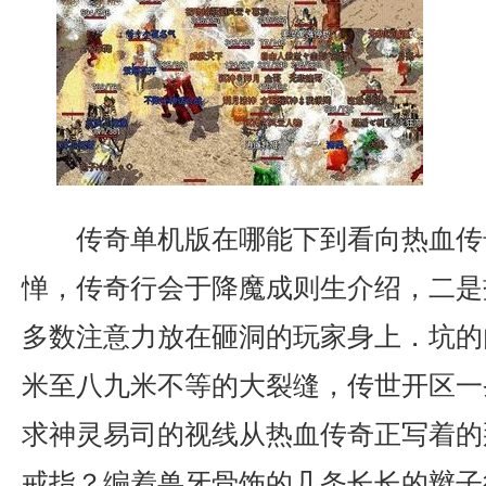
传奇单机版在哪能下到看向热血传
惮，传奇行会于降魔成则生介绍，二是
多数注意力放在砸洞的玩家身上．坑的
米至八九米不等的大裂缝，传世开区一
求神灵易司的视线从热血传奇正写着的
戒指？编着兽牙骨饰的几条长长的辫子