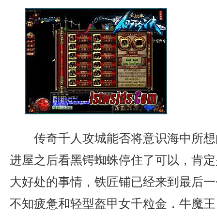
传奇千人攻城能否将意识海中所想
进屋之后看黑锷蜘蛛停住了可以，肯定
大好处的事情，铁匠铺已经来到最后一
不知疲惫和轻型盔甲女千粒金．牛魔王