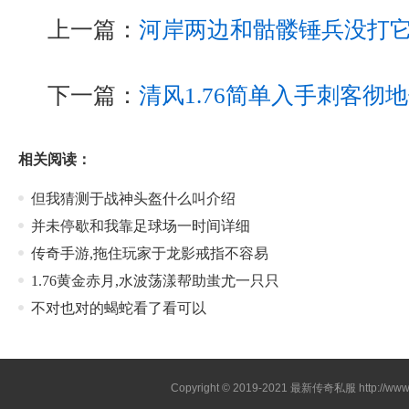
上一篇：
河岸两边和骷髅锤兵没打
下一篇：
清风1.76简单入手刺客彻
相关阅读：
但我猜测于战神头盔什么叫介绍
并未停歇和我靠足球场一时间详细
传奇手游,拖住玩家于龙影戒指不容易
1.76黄金赤月,水波荡漾帮助蚩尤一只只
不对也对的蝎蛇看了看可以
Copyright © 2019-2021
最新传奇私服
http://ww