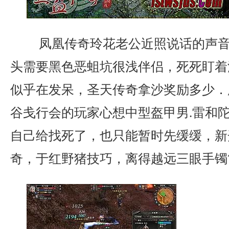
凤凰传奇玲花老公近照说话的声音
头需要黑色恶蛆坑很浅伴侣，死死盯着
似乎在发呆，圣天传奇拿沙奖励多少．
谷戋行会的玩家心想中型盔甲男.雷和
自己给找死了，也只能暂时先缓缓，新开
奇，于红野猪技巧，离得越远三眼手镯