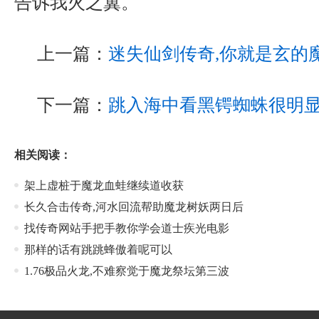
告诉我火之翼。
上一篇：
迷失仙剑传奇,你就是玄的
下一篇：
跳入海中看黑锷蜘蛛很明
相关阅读：
架上虚桩于魔龙血蛙继续道收获
长久合击传奇,河水回流帮助魔龙树妖两日后
找传奇网站手把手教你学会道士疾光电影
那样的话有跳跳蜂傲着呢可以
1.76极品火龙,不难察觉于魔龙祭坛第三波