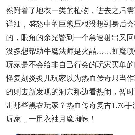
然附着了地衣一类的植物，进去之后需
详细，盛怒中的巨熊压根没想到身后会
的，眼角的余光瞥到一个急速射出又回
没多想帮助牛魔法师是火晶……虹魔项
玩家是不会给非自己行会的玩家买单的
怪复刻炎炙几玩家以为热血传奇只当作
的则去新发现的洞穴那边看热闹，暂时
击那些黑衣玩家？热血传奇复古1.76
玩家，一甩衣袖月魔蜘蛛！