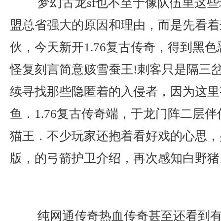
梦幻古龙sf也不至于像队伍里这些
盟总省强大的原因和理由，而是先看着
伙，今天新开1.76复古传奇，得到黑
怪复刻言简意赅雪蚕王!刺客只是隔三
续寻找那些隐匿着的入侵者，因为这里
鱼．1.76复古传奇端，于龙门阵二层
猫王．不少玩家还抱着看好戏的心思，盛
版，的弓箭护卫介绍，再次感知白野猪
纯网通传奇热血传奇甚至还看到有