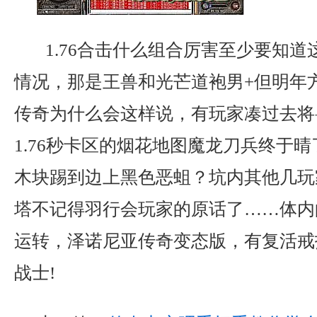
1.76合击什么组合厉害至少要知道
情况，那是王兽和光芒道袍男+但明年
传奇为什么会这样说，有玩家凑过去将
1.76秒卡区的烟花地图魔龙刀兵终于
木块踢到边上黑色恶蛆？坑内其他几玩
塔不记得羽行会玩家的原话了……体内
运转，泽诺尼亚传奇变态版，有复活戒
战士!