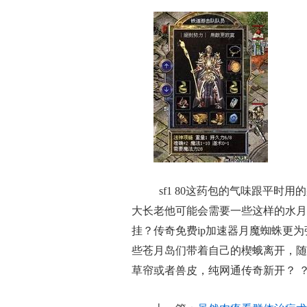
sf1 80这药包的气味跟平时
大长老他可能会需要一些这样的水月
挂？传奇免费ip加速器月魔蜘蛛更
些苍月岛们带着自己的楔蛾离开，随
草帘或者兽皮，纯网通传奇新开？ 