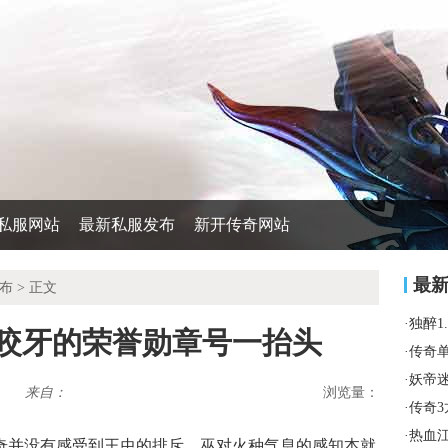
私服网站
最新私服发布
新开传奇网站
最
布
> 正文
·
独醉1
兴咬牙的荣誉勋章号一抬头
·
传奇
·
妖帝
来自：
浏览量：
·
传奇
·
热血
奇并没有感受到王虫的排斥，巫对火种气息的感知本就