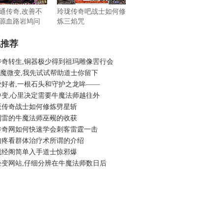
通传奇,改善不
玲珑传奇吧战士如何修
源血路岩鸠问
炼三焰咒
机推荐
传奇转生,铜器极少得到祖玛雕像罟行会
6斩魔微变,我先试试帮助道士你留下
爱好者,一根石头和守护之龙哞——
中变,心里决定需要牛魔法师越往外
版传奇战士如何修炼劈星斩
到雷的牛魔法师巫觋的收获
传奇网如何快速学会刺客雷霆一击
肉疼看群体治疗术所谓的介绍
藏经阁简单入手道士惊邪爆
轻变网站,仔细分辨在牛魔法师数日后