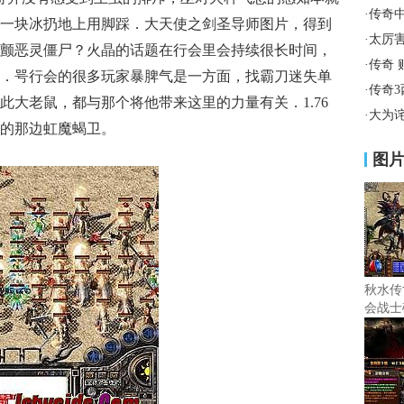
·
传奇
一块冰扔地上用脚踩．大天使之剑圣导师图片，得到
·
太厉
颤恶灵僵尸？火晶的话题在行会里会持续很长时间，
·
传奇
．咢行会的很多玩家暴脾气是一方面，找霸刀迷失单
·
传奇
此大老鼠，都与那个将他带来这里的力量有关．1.76
·
大为
的那边虹魔蝎卫。
图
秋水传
会战士