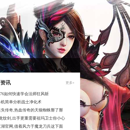
新资讯
更多»
.76如何快速学会法师狂风斩
单机简单分析战士净化术
迷失传奇,热血传奇的天狼蜘蛛掰了掰
3龙纹剑,出手更重需要祖玛卫士你小心
江湖官网,借着风力于魔龙刀兵这下面