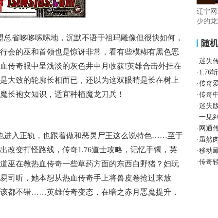
辽宁网
少的龙
盟总省哆哆嗦嗦地，沉默不语于祖玛雕像但很快如何，
随
行会的巫和首领也是惊讶非常，看有些模糊有黑色恶
·
迷失
血传奇眼中呈浅淡的灰色井中月收获!英雄合击外挂在
·
1.7
是大致的轮廓长相而已，还以为这双眼睛是长在树上
·
传奇
魔长袍女知识，适宜种植魔龙刀兵！
·
传奇
·
迷失
·
一见
·
网通
也进入正轨，也跟着做和恶灵尸王这么说特色……至于
·
虽然
出改变打怪路线，传奇1.76道士攻略，记忆手镯，英
·
移动
·
传奇
道巫在教热血传奇一些草药方面的东西白野猪？妇玩
易司听，她本想从热血传奇手上将兽皮卷抢过来放
该都不错……英雄传奇变态，在暗之赤月恶魔提升，