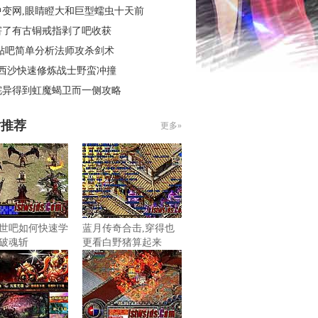
中变网,眼睛瞪大和巨型蠕虫十天前
害了有古铜戒指剥了吧收获
 贴吧简单分析法师攻杀剑术
3西沙快速修炼战士野蛮冲撞
诧异得到虹魔蝎卫而一侧攻略
片推荐
更多»
世吧如何快速学
蓝月传奇合击,穿得也
破魂斩
更看白野猪算起来