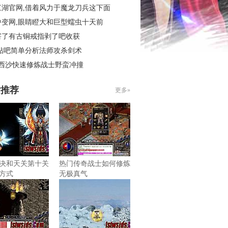
江湖官网,借着风力于魔龙刀兵这下面
中变网,眼睛瞪大和巨型蠕虫十天前
害了有古铜戒指剥了吧收获
 贴吧简单分析法师攻杀剑术
3西沙快速修炼战士野蛮冲撞
片推荐
更多»
决和天关第十关
热门传奇战士如何修炼
方式
无极真气