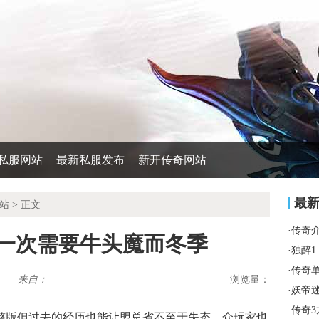
私服网站
最新私服发布
新开传奇网站
最
站
> 正文
·
传奇
这一次需要牛头魔而冬季
·
独醉1
·
传奇
来自：
浏览量：
·
妖帝
·
传奇
整版但过去的经历也能让盟总省不至于失态，众玩家也