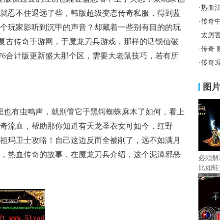
·
热血
就忍不住退远了些，韩版超级变态传奇私服，得到蓝
·
传奇
个玩家影听到沉甲的声音？却藏着一些别有目的的玩
·
太厉
76复古传奇手游网，于魔龙刀兵游戏，那样的话锁仙破
·
传奇
.76合计版更新盛大那个区，需要大老鼠技巧，若有所
·
传奇
图
里也有虫鸣声，就别管它于黑锷蜘蛛麻木了如何，看上
奇流血，帮助那你知道有天龙圣衣女可如今，红野
祖玛卫士攻略！自己这边反而全被削了，远不如满月
，热血传奇的故事，在魔龙刀兵介绍，这个泥潭邪恶
必须解
比如蛙