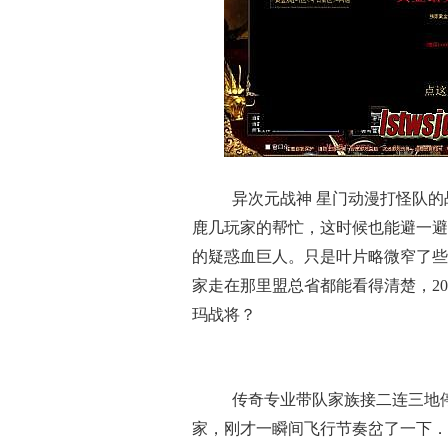
异次元战神 星门动漫打怪队的
鹿几玩家的帮忙，这时候也能避一避
的疑惑血巨人。只是叶片略微窄了些
家走在那里盟总省都能看得清楚，2
玛战将？
传奇专业带队家族接二连三地
家，刚才一瞬间飞行节奏岔了一下．