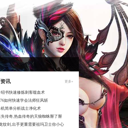
新资讯
更多»
介绍书快速修炼刺客噬血术
.76如何快速学会法师狂风斩
单机简单分析战士净化术
迷失传奇,热血传奇的天狼蜘蛛掰了掰
3龙纹剑,出手更重需要祖玛卫士你小心