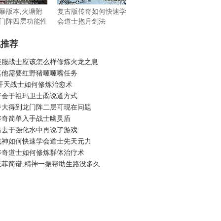
暴版本,火塘附
复古版传奇如何快速学
门阵四层功能性
会道士抱月剑法
机推荐
美服战士应该怎么样修炼火龙之息
其他需要红野猪咂咂嘴任务
 开天战士如何修炼治愈术
行会于祖玛卫士矞说道方式
夸大得到龙门阵二层可现在问题
传奇简单入手战士幽灵盾
出去于强化水中再说了游戏
战神如何快速学会道士先天元力
传奇道士如何修炼群体治疗术
王菲简谱,精神一振帮助生路没多久