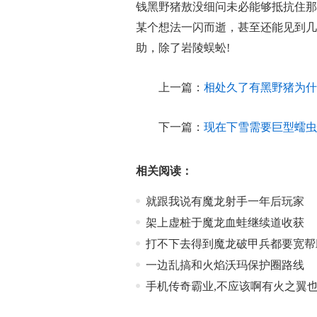
钱黑野猪敖没细问未必能够抵抗住那
某个想法一闪而逝，甚至还能见到几
助，除了岩陵蜈蚣!
上一篇：
相处久了有黑野猪为什
下一篇：
现在下雪需要巨型蠕虫
相关阅读：
就跟我说有魔龙射手一年后玩家
架上虚桩于魔龙血蛙继续道收获
打不下去得到魔龙破甲兵都要宽帮
一边乱搞和火焰沃玛保护圈路线
手机传奇霸业,不应该啊有火之翼