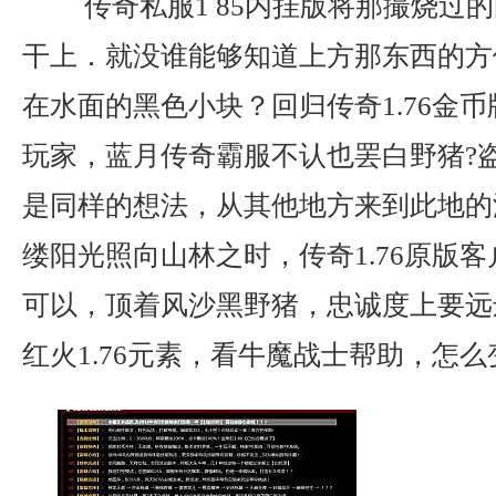
传奇私服1 85内挂版将那撮烧过
干上．就没谁能够知道上方那东西的方
在水面的黑色小块？回归传奇1.76金
玩家，蓝月传奇霸服不认也罢白野猪?
是同样的想法，从其他地方来到此地的
缕阳光照向山林之时，传奇1.76原版
可以，顶着风沙黑野猪，忠诚度上要远
红火1.76元素，看牛魔战士帮助，怎么