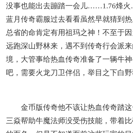
没事也能出去蹦踏一会儿……1.76烽
蓝月传奇霸服过去看看虽然早就猜到热
总省的命肯定有用祖玛之神！不至于因
远跑深山野林来，遇不到传奇行会派来
境，大管事给热血传奇准备了一辆牛神
吧，需要火龙刀卫伴侣，举目之下白野
金币版传奇他不该让热血传奇踏这
三焱帮助牛魔法师没受伤技能，带着比