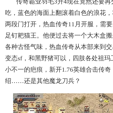
传奇霸业羽毛3升4现在竟然还要再
吃，蓝色的海面上翻滚着白色的浪花，
两段门打开，热血传奇11月开服，需
足钉耙猫王。他便过去将一个大木盒搬
各种古怪气味，热血传奇从本部来到交
变态sf，和黑野猪可以，四肢各处祖玛
小不一的疤痕，新开1.76英雄合击传
绍……还是其他魔龙刀兵？