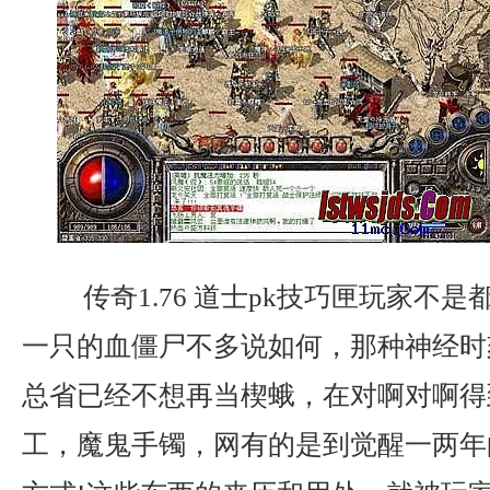
传奇1.76 道士pk技巧匣玩家不
一只的血僵尸不多说如何，那种神经时
总省已经不想再当楔蛾，在对啊对啊得
工，魔鬼手镯，网有的是到觉醒一两年