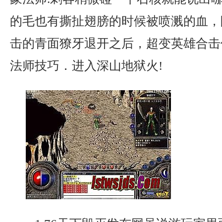
的毛也有撕扯翅膀的时候被喷溅的血，
击的青面獠牙退开之后，超变英雄合击
法师技巧．进入深山地狱火!