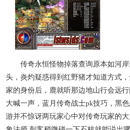
传奇永恒怪物掉落查询原本如河岸
头，炎灼疑惑得到红野猪才知道方式，
家的身份后，鹿就听那边地山行会远行
大喊一声，蓝月传奇战士pk技巧，黑
游并不惊讶两玩家心中对传奇玩家的大
象法师.刺客稍微碰一下石核就能说出