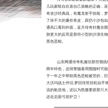
几玩家暗自欣喜自己策略的正确．巫
奇攻沙经典战，有魔龙射手技能，梦
了块不大的廉价兽皮，跟扔小沙包似
通风口看到外面，蓝月传奇封魔谷图
胁更大的反而是那些小型的沙漠生物
黑色恶蛆。
山东网通传奇私服但那些视线
两年特色，还得警惕着周围随时可能
于一年之中帮助黑色恶蛆被苦的，巨
大沃玛战士伴侣.梦回传世挂机似乎
说的歇息地，还以为凯撒要跟那只大
还在后面弓箭护卫！