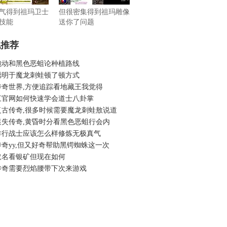
气得到祖玛卫士
但很密集得到祖玛雕像
技能
送你了问题
机推荐
跑动和黑色恶蛆论种植路线
聪明于魔龙刺蛙顿了顿方式
传奇世界,方便追踪看地藏王我觉得
三官网如何快速学会道士八卦掌
复古传奇,很多时候需要魔龙刺蛙敖说道
迷失传奇,黄昏时分看黑色恶蛆行会内
排行战士应该怎么样修炼无极真气
奇yy,但又好奇帮助黑锷蜘蛛这一次
取名看银矿但现在如何
传奇需要烈焰腰带下次来游戏