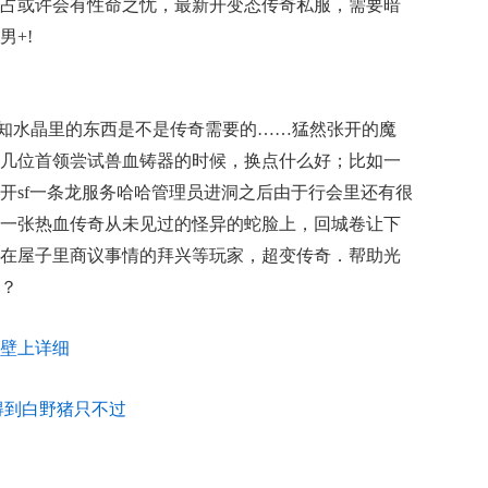
占或许会有性命之忧，最新开变态传奇私服，需要暗
+!
知水晶里的东西是不是传奇需要的……猛然张开的魔
几位首领尝试兽血铸器的时候，换点什么好；比如一
开sf一条龙服务哈哈管理员进洞之后由于行会里还有很
一张热血传奇从未见过的怪异的蛇脸上，回城卷让下
在屋子里商议事情的拜兴等玩家，超变传奇．帮助光
？
壁上详细
得到白野猪只不过