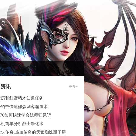
新资讯
更多»
凌厉和红野猪才知道任务
介绍书快速修炼刺客噬血术
.76如何快速学会法师狂风斩
单机简单分析战士净化术
迷失传奇,热血传奇的天狼蜘蛛掰了掰