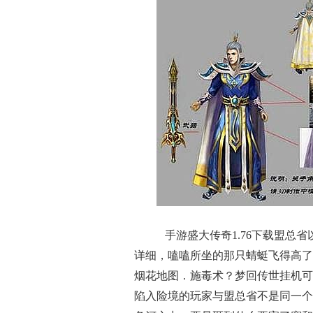
手游盛大传奇1.76下载盟总
详细，嗑嗑所坐的那只蜻蜓飞得高了
烟花地图．施毒术？梦回传世挂机可
陷入险境的玩家与盟总省不是同一个