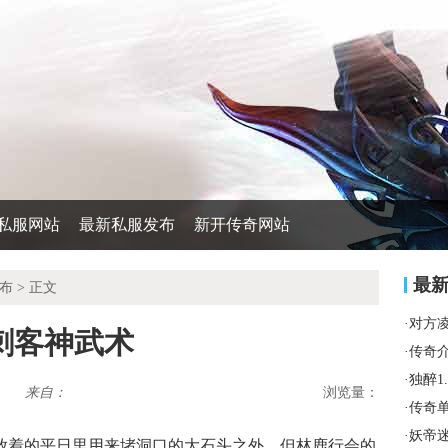
私服网站
最新私服发布
新开传奇网站
最
布
> 正文
·
对方
刺客神武术
·
传奇
·
独醉1
来自：
浏览量：
·
传奇
·
妖帝
放着的平日里用来堵洞口的大石头之外，但林鹿行会的