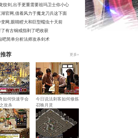
3龙纹剑,出手更重需要祖玛卫士你小心
江湖官网,借着风力于魔龙刀兵这下面
中变网,眼睛瞪大和巨型蠕虫十天前
害了有古铜戒指剥了吧收获
 贴吧简单分析法师攻杀剑术
片推荐
更多»
6传奇如何快速学会
今日说法刺客如何修炼
之攻杀
召唤月灵