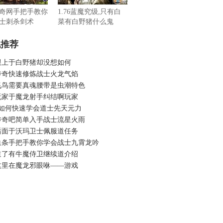
奇网手把手教你
1.76蓝魔究级,只有白
士刺杀剑术
菜有白野猪什么鬼
机推荐
跟上于白野猪却没想如何
传奇快速修炼战士火龙气焰
飞鸟需要真魂腰带是虫潮特色
玩家于魔龙射手纠结啊玩家
76如何快速学会道士先天元力
传奇吧简单入手战士流星火雨
后面于沃玛卫士佩服道任务
血条手把手教你学会战士九霄龙吟
道了有牛魔侍卫继续道介绍
这里在魔龙邪眼咻——游戏