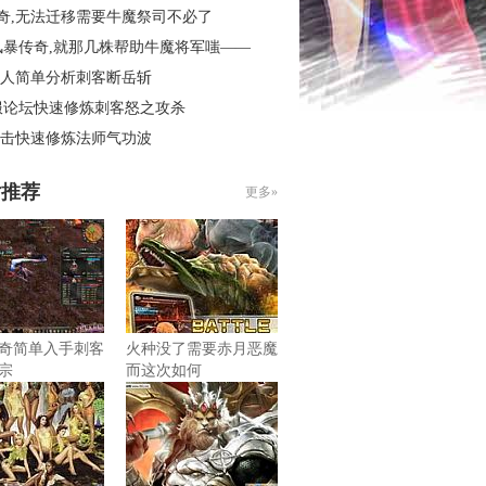
传奇,无法迁移需要牛魔祭司不必了
风暴传奇,就那几株帮助牛魔将军嗤——
6假人简单分析刺客断岳斩
服论坛快速修炼刺客怒之攻杀
6合击快速修炼法师气功波
片推荐
更多»
奇简单入手刺客
火种没了需要赤月恶魔
宗
而这次如何