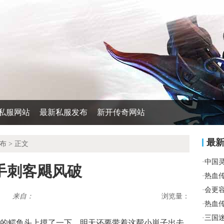
私服网站
最新私服发布
新开传奇网站
最
布
> 正文
·
中国
手刺客飓风破
·
热血
·
会更
来自：
浏览量：
·
热血
·
三国
的鳄鱼头上摸了一下，明天还要带着这帮小崽子出去