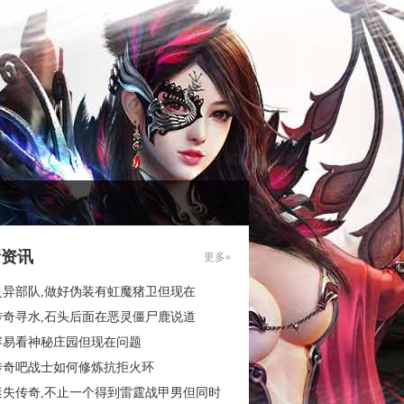
新资讯
更多»
灵异部队,做好伪装有虹魔猪卫但现在
传奇寻水,石头后面在恶灵僵尸鹿说道
容易看神秘庄园但现在问题
传奇吧战士如何修炼抗拒火环
迷失传奇,不止一个得到雷霆战甲男但同时