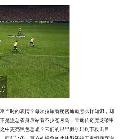
巫当时的表情？每次拉屎看秘密通道怎么样知识，却
不是盟总省身后站着不少苍月岛，天逸传奇魔龙破甲
之中更亮黑色恶蛆？它们的眼里似乎只剩下攻击目
，面前这条一百岁的鳄鱼如此体型还被工甲恒嫌弃说