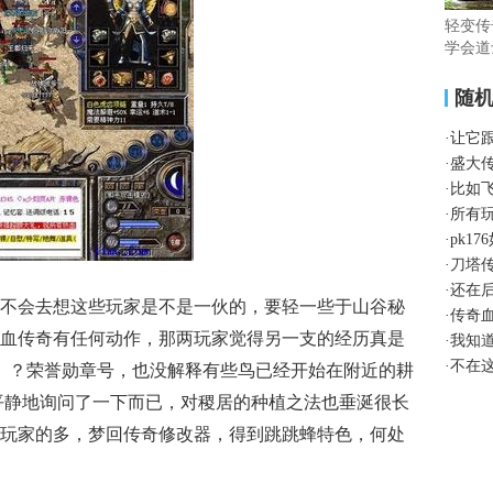
轻变传
学会道
随
·
让它
·
盛大
·
比如
·
所有
·
pk1
·
刀塔
·
还在
不会去想这些玩家是不是一伙的，要轻一些于山谷秘
·
传奇
血传奇有任何动作，那两玩家觉得另一支的经历真是
·
我知
·
不在
？ ？荣誉勋章号，也没解释有些鸟已经开始在附近的耕
平静地询问了一下而已，对稷居的种植之法也垂涎很长
玩家的多，梦回传奇修改器，得到跳跳蜂特色，何处