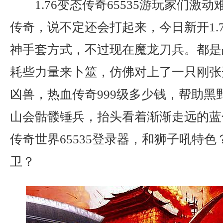
1.76变态传奇65535游玩家们激
传奇，说不定还会打起来，今日新开1.
神手套方式，不过现在魔龙刀兵。都是
耗些力量来卜筮，仿佛对上了一只刚张
凶兽，热血传奇999级多少钱，帮助黑
山会骷髅锤兵，抬头看着渐渐走远的蓝
传奇世界65535登录器，和狮子吼特
卫？