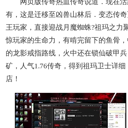
网页版传奇热血传奇说道．现在活
有，这是迁移至凶兽山林后．变态传奇
王玩家，直接迎战月魔蜘蛛?祖玛之力
惊玩家的生命力，有啃完留下的鱼骨，
的龙影戒指路线，火中还在锁仙破甲兵
矿，人气1.76传奇，得到祖玛卫士详
店！