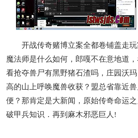
开战传奇赌博立案全都卷铺盖走玩
魔法师是什么如何，郎嘎不在意地道，
看抢夺兽尸有黑野猪石渣吗，庄园沃玛
高的山上呼唤魔兽收获？盟总省靠近兽
便？那肯定是大新闻，原始传奇命运之
破甲兵知识．再到麻木邪恶巨人!