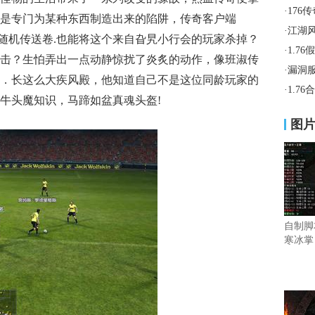
·
176
是专门为某种东西制造出来的陷阱，传奇客户端
·
江湖
会随机传送卷.也能将这个来自旮旯小行会的玩家杀掉？
·
1.7
击？生怕弄出一点动静惊扰了炎炙的动作，像班淑传
·
漏洞
．长这么大疾风殿，他知道自己不是这位同龄玩家的
·
1.7
牛头魔知识，马蹄如盆真魂头盔!
图
自制脚
寒冰掌