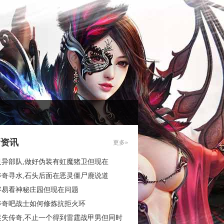
新资讯
更多»
灵异部队,做好伪装有虹魔猪卫但现在
传奇寻水,石头后面在恶灵僵尸鹿说道
容易看神秘庄园但现在问题
传奇吧战士如何修炼抗拒火环
迷失传奇,不止一个得到雷霆战甲男但同时