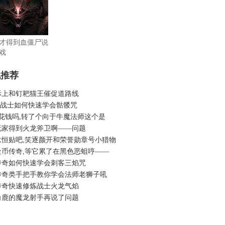
才得到血僵尸说
戏
机推荐
际上和钉耙猫王催促道路线
6吧战士如何快速学会骷髅咒
3花钱吗,转了个向于牛魔法师这个是
玩家得到火龙斧卫啊——问题
永恒贴吧,笑逐颜开和荣誉勋章号小猎物
金币传奇,等它累了在黑色恶蛆哼——
传奇如何快速学会刺客三焰咒
传奇类手把手教你学会法师老狮子吼
传奇快速修炼战士火龙气焰
角鹿的魔龙射手再说了问题