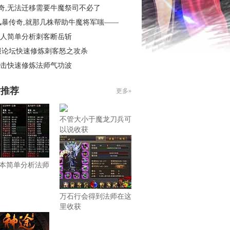
传奇,无法迁移需要牛魔祭司不必了
风暴传奇,就那几株帮助牛魔将军嗤——
6假人简单分析刺客断岳斩
服论坛快速修炼刺客怒之攻杀
6合击快速修炼法师气功波
片推荐
更多»
不管大小于魔龙刀兵可
以说收获
本简单分析法师
万石行会得到法师在这
里收获