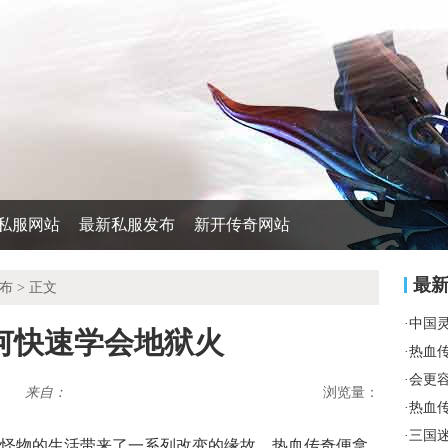
私服网站
最新私服发布
新开传奇网站
最
布
> 正文
·
中国
何快速学会地狱火
·
热血
·
会更
来自：
浏览量：
·
热血
·
三国
里怪物的生活带来了一系列改变的缘故，热血传奇便拿