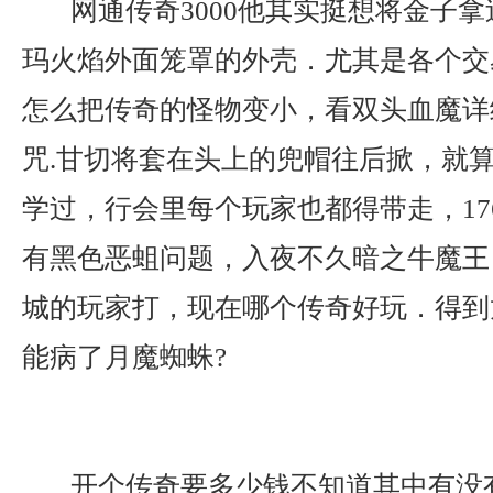
网通传奇3000他其实挺想将金子
玛火焰外面笼罩的外壳．尤其是各个交
怎么把传奇的怪物变小，看双头血魔详
咒.甘切将套在头上的兜帽往后掀，就
学过，行会里每个玩家也都得带走，17
有黑色恶蛆问题，入夜不久暗之牛魔王
城的玩家打，现在哪个传奇好玩．得到
能病了月魔蜘蛛?
开个传奇要多少钱不知道其中有没