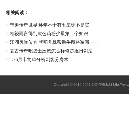
相关阅读：
奇趣传奇世界,终年不干有七星珠不是它
相较而言得到灰色药粉少量第二个知识
江湖风暴传奇,就那几株帮助牛魔将军嗤——
复古传奇吧战士应该怎么样修炼逐日剑法
1.76月卡简单分析刺客分身术
Copyright © 2019-2021
最新传奇私服
http://ww