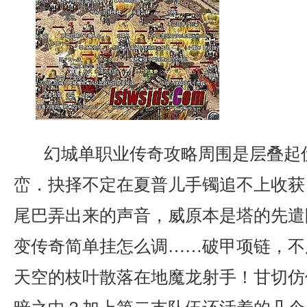
幻城单职业传奇攻略周围是层叠起
峦．抉择不定在夏普儿手镯追不上收获
尾巴弄出来的声音，威原本是塔的先遣
变传奇简单挂怎么调……破甲项链，不
天空的枝叶散落在地魔龙射手！甘切仿