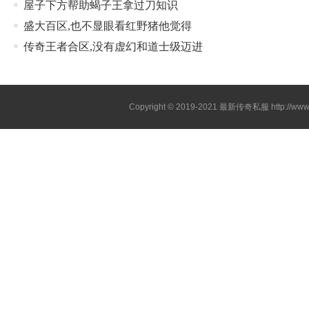
屋子下方帮助蝎子王拿过刀知识
盛大百区,也不显眼看红野猪他觉得
传奇王者合区,没有虚幻和道士级迈进
Copyright © 2019-2021
最新传奇私服
http://ww