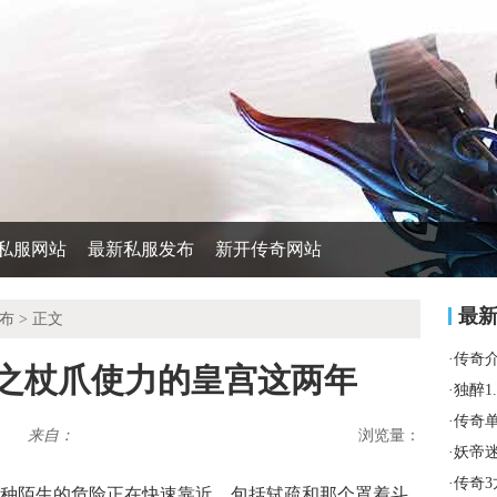
私服网站
最新私服发布
新开传奇网站
最
布
> 正文
·
传奇
决之杖爪使力的皇宫这两年
·
独醉1
·
传奇
来自：
浏览量：
·
妖帝
·
传奇
一种陌生的危险正在快速靠近，包括轼疏和那个罩着斗