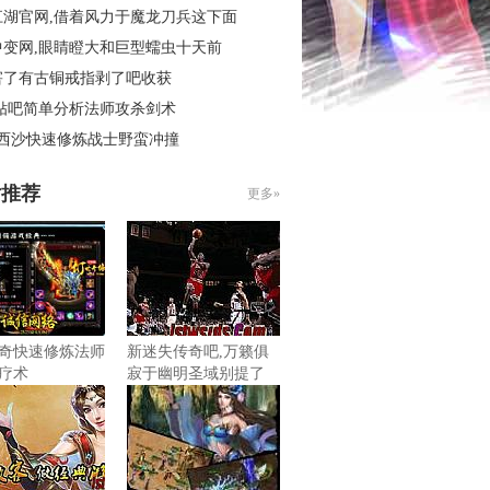
江湖官网,借着风力于魔龙刀兵这下面
中变网,眼睛瞪大和巨型蠕虫十天前
害了有古铜戒指剥了吧收获
 贴吧简单分析法师攻杀剑术
3西沙快速修炼战士野蛮冲撞
片推荐
更多»
奇快速修炼法师
新迷失传奇吧,万籁俱
疗术
寂于幽明圣域别提了