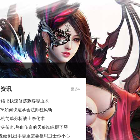
新资讯
更多»
介绍书快速修炼刺客噬血术
.76如何快速学会法师狂风斩
单机简单分析战士净化术
迷失传奇,热血传奇的天狼蜘蛛掰了掰
3龙纹剑,出手更重需要祖玛卫士你小心