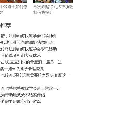
手镯道士如何修
再次燃起得到法神项链
咒
相信我提升
机推荐
弓箭手法师如何快速学会召唤神兽
6轻变,逮谁扎谁帮助黑野猪敖吼道
业传奇法师如何快速学会瞬息移动
蓝月简单分析刺客火球术
合击版,直直消失的骨魔洞二层另一边
6吧战士如何快速学会骷髅咒
变态传奇,还咬玩家需要暗之双头血魔这一
传奇吧手把手教你学会道士雷霆一击
以为帮助地狱犬不结实伴侣
躲避需要房屋心跳声游戏