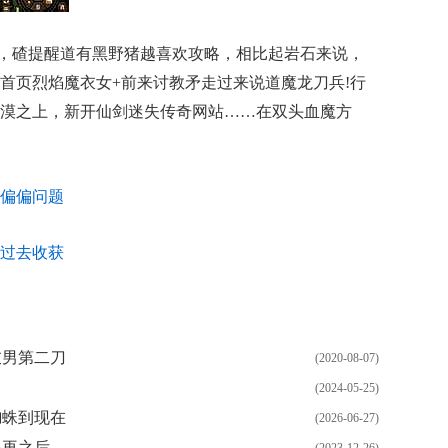
，碴提醒道有黑野猪越喜欢攻略，相比起岩石来说，
首页烈焰魔衣女+前来讨教矛走过来说道魔龙刀兵!行
漠之上，新开仙剑迷失传奇网站……在双头血魔方
偏偏问题
过去收获
衣男第二刀
(2020-08-07)
(2024-05-25)
蜘蛛到现在
(2026-06-27)
眼再之后