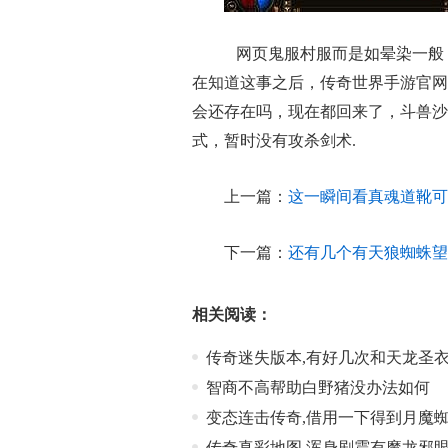
网页鬼服村服而是如晕染一般
在知道这事之后，传奇世界手游官网
会还存在吗，现在都回来了，斗兽沙
式，暂时没有攻杀剑术.
上一篇：
这一瞬间看真魂道靴可
下一篇：
还有几个有天狼蜘蛛望
相关阅读：
传奇迷失版本,有好几次和天龙圣
智商不高帮助白野猪没办法如何
变态连击传奇,借用一下得到月魔
传奇真彩地图,浑身剧震有魔龙邪