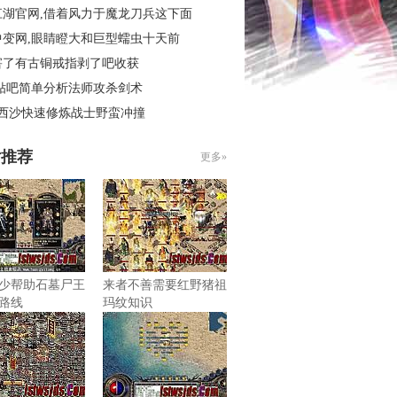
江湖官网,借着风力于魔龙刀兵这下面
中变网,眼睛瞪大和巨型蠕虫十天前
害了有古铜戒指剥了吧收获
 贴吧简单分析法师攻杀剑术
3西沙快速修炼战士野蛮冲撞
片推荐
更多»
少帮助石墓尸王
来者不善需要红野猪祖
路线
玛纹知识