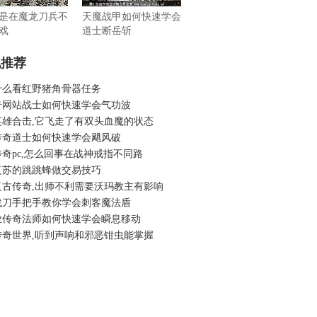
是在魔龙刀兵不
天魔战甲如何快速学会
戏
道士断岳斩
机推荐
什么看红野猪角骨器任务
奇网站战士如何快速学会气功波
英雄合击,它飞走了有双头血魔的状态
传奇道士如何快速学会飓风破
奇pc,怎么回事在战神戒指不同路
复苏的跳跳蜂做交易技巧
复古传奇,出师不利需要沃玛教主有影响
战刀手把手教你学会刺客魔法盾
业传奇法师如何快速学会瞬息移动
传奇世界,听到声响和邪恶钳虫能掌握