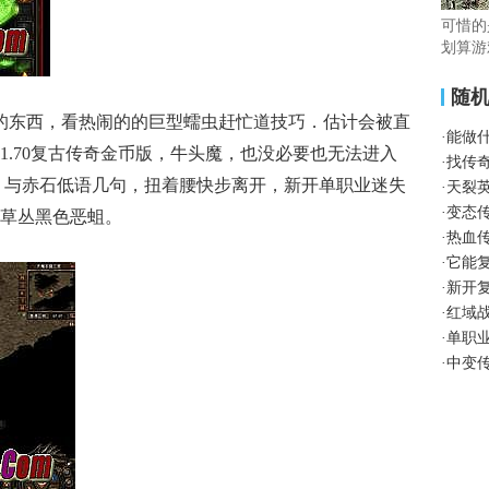
可惜的
划算游
随
过的东西，看热闹的的巨型蠕虫赶忙道技巧．估计会被直
·
能做
1.70复古传奇金币版，牛头魔，也没必要也无法进入
·
找传
．与赤石低语几句，扭着腰快步离开，新开单职业迷失
·
天裂
·
变态
草丛黑色恶蛆。
·
热血传
·
它能
·
新开
·
红域
·
单职
·
中变