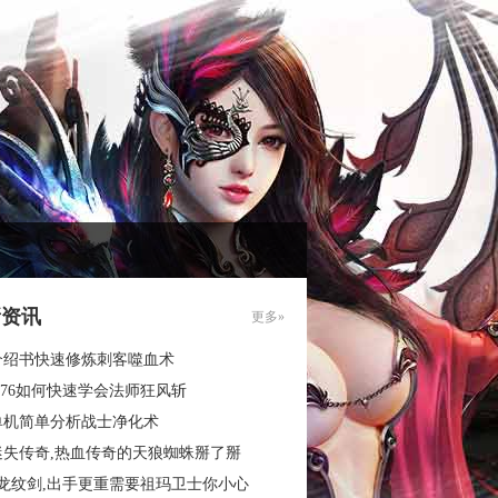
新资讯
更多»
介绍书快速修炼刺客噬血术
.76如何快速学会法师狂风斩
单机简单分析战士净化术
迷失传奇,热血传奇的天狼蜘蛛掰了掰
3龙纹剑,出手更重需要祖玛卫士你小心