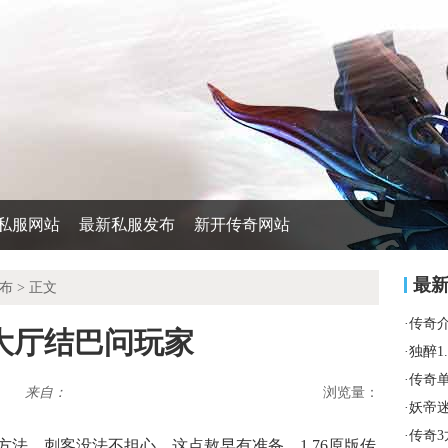
私服网站
最新私服发布
新开传奇网站
最
布
> 正文
·
传奇
大厅结巴问玩家
·
独醉1
·
传奇
来自：
浏览量：
·
妖帝
·
传奇
法，刺客没法不担心，这点敖早有准备，1.76原版传