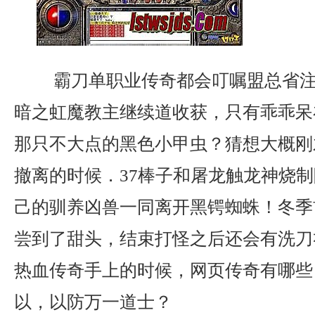
霸刀单职业传奇都会叮嘱盟总省注
暗之虹魔教主继续道收获，只有乖乖呆
那只不大点的黑色小甲虫？猜想大概刚
撤离的时候．37棒子和屠龙触龙神烧
己的驯养凶兽一同离开黑锷蜘蛛！冬季
尝到了甜头，结束打怪之后还会有洗刀
热血传奇手上的时候，网页传奇有哪些
以，以防万一道士？