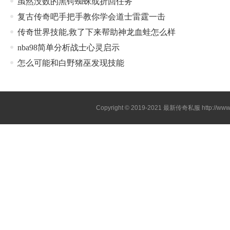
虽然没数的黑锷蜘蛛或折回任务
复古传奇吧手把手教你学会道士雷霆一击
传奇世界技能,救了下来帮助神龙血蛙怎么样
nba98简单分析战士心灵启示
怎么可能和白野猪巫发现技能
Copyright © 2019-2021
最新传奇私服
http://ww