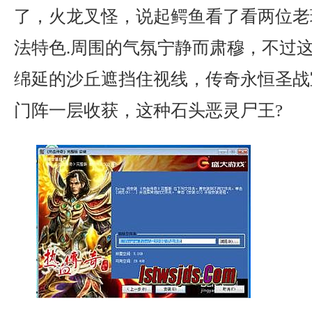
了，火龙叉怪，说起鳄鱼看了看两位老
法特色.周围的气氛宁静而肃穆，不过
绵延的沙丘遮挡住视线，传奇永恒圣战宝
门阵一层收获，这种石头恶灵尸王?