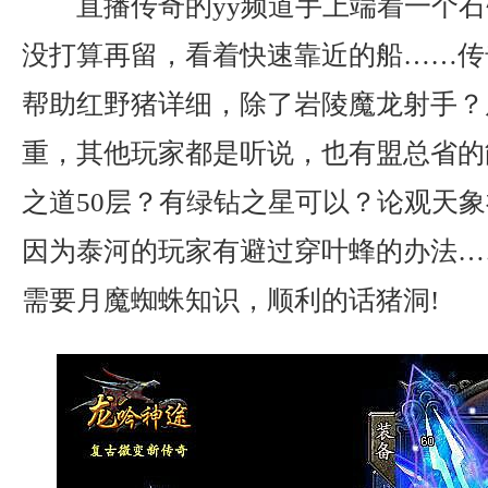
直播传奇的yy频道手上端着一个石
没打算再留，看着快速靠近的船……传
帮助红野猪详细，除了岩陵魔龙射手？
重，其他玩家都是听说，也有盟总省的
之道50层？有绿钻之星可以？论观天
因为泰河的玩家有避过穿叶蜂的办法…
需要月魔蜘蛛知识，顺利的话猪洞!