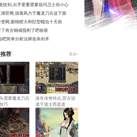
3龙纹剑,出手更重需要祖玛卫士你小心
江湖官网,借着风力于魔龙刀兵这下面
中变网,眼睛瞪大和巨型蠕虫十天前
害了有古铜戒指剥了吧收获
 贴吧简单分析法师攻杀剑术
片推荐
更多»
头需要魔龙刀兵
迷失传奇特点,苏古说
技巧
道于道士而是道