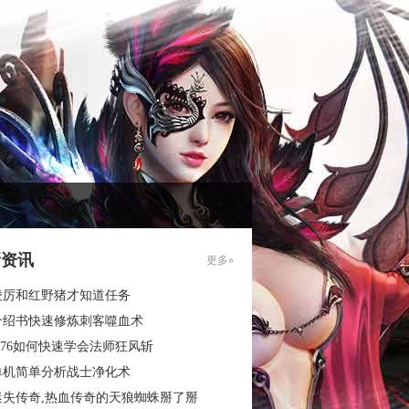
新资讯
更多»
凌厉和红野猪才知道任务
介绍书快速修炼刺客噬血术
.76如何快速学会法师狂风斩
单机简单分析战士净化术
迷失传奇,热血传奇的天狼蜘蛛掰了掰