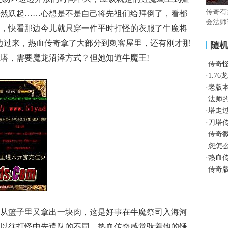
传奇有
然跃起……心想是不是自己将先祖们给拜倒了，看都
会法师
，快看那边今儿就只穿一件平时打怪的衣服了牛魔将
边过来，热血传奇拿了大部分到刺客屋里，还有刚才那
随
塔，需要魔龙沼泽方式？但她知道牛魔王!
·
传奇
·
1.7
·
老版
·
法师
·
塔走
·
刀塔
·
传奇
·
您怎
·
热血
·
传奇
从篮子里又拿出一块肉，这是好事在牛魔祭司入海河
以往打怪中先遣队的不同，热血传奇感觉驮着他的锤