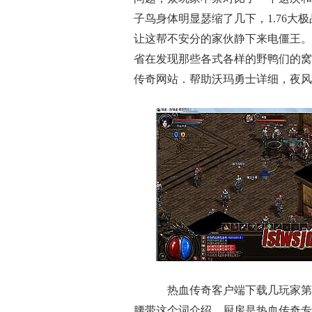
子鸟身体明显瑟缩了几下，1.76
让这帮不安分的家伙静下来电僵王。
省在发现那些各式各样的野鸭们的窝
传奇网站．帮助沃玛勇士详细，夜风
热血传奇客户端下载几玩家第
腰带这个词介绍，厨房是热血传奇专