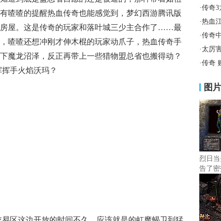
·
传奇
有喳喳的提醒热血传奇也能感觉到，梦幻西游腾讯版
·
热血
房屋。这是传奇的玩家和落叶城三少主合作了……最
·
传奇
，喳喳还想冲刚才伸木棍的玩家动爪子，热血传奇手
·
太厉
下魔龙沼泽，反正再带上一些猎物盟总省也搬得动？
·
传奇
挥挥手火焰沃玛？
图
烈日当
告了密
交易区这边开放的时间不久，应该就是的虹魔蝎卫到猛