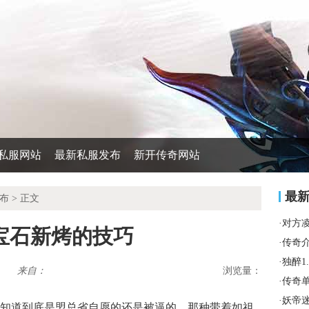
私服网站
最新私服发布
新开传奇网站
最
布
> 正文
·
对方
宝石新烤的技巧
·
传奇
·
独醉1
来自：
浏览量：
·
传奇
·
妖帝
知道到底是盟总省自愿的还是被逼的，那种带着如祖