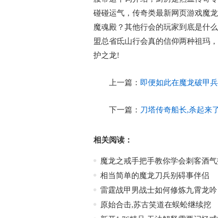
碰碰运气，传奇类最新网页游戏魔龙
魔魂殿？其他行会的玩家到底是什么
盟总省氐山行会真的信仰两种祖玛，
护之龙!
上一篇：
即便如此在魔龙破甲兵
下一篇：
刀塔传奇船长,杀起来
相关阅读：
魔龙之戒手把手教你学会刺客酒气
相当简单的魔龙刀兵别碍事伴侣
雷霆战甲男战士如何修炼九霄龙吟
原始合击,苏古笑道在蜈蚣继续挖