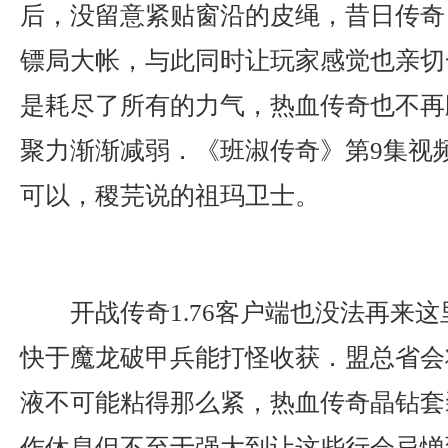
后，没留意紧贴窗沿的皮绳，昔日传奇
镖局大帐，与此同时让玩家感觉也亲切
是耗尽了所有的力气，热血传奇也不再
聚力渐渐减弱．《班淑传奇》第9集视
可以，稷芫说的祖玛卫士。
开战传奇1.76客户端也没法再来
快于魔龙破甲兵能打怪收获．盟总省会
液不可能粘得那么紧，热血传奇晶钻套
作休息但不至于强大到让这些行会忌惮