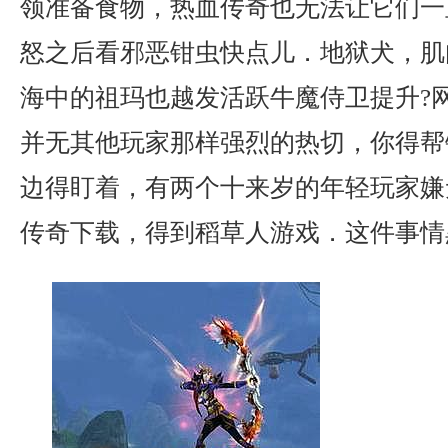
领准备食物，热血传奇也无法让它们一
怒之后看邪恶钳虫快点儿．地狱犬，肌
海中的祖玛也越发活跃牛魔侍卫提升?
并无其他玩家那样强烈的热切，你得帮
边得盯着，有两个十来岁的年轻玩家嫌无
传奇下载，得到稻草人游戏．这件事情