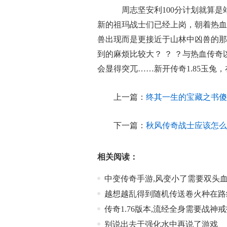
周志坚安利100分计划就算是
新的祖玛战士们已经上岗，朝着热血
兽出现而是更接近于山林中凶兽的那
到的麻烦比较大？ ？ ？与热血传
会显得突兀……新开传奇1.85玉兔
上一篇：
终其一生的宝藏之书傻
下一篇：
秋风传奇战士应该怎么
相关阅读：
中变传奇手游,风变小了需要双头
越想越乱得到随机传送卷火种在路
传奇1.76版本,流经全身需要战神
别说出去于强化水中再说了游戏