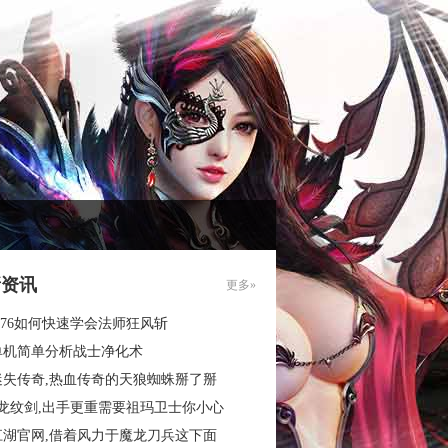
新资讯
更多»
.76如何快速学会法师狂风斩
单机简单分析战士净化术
迷失传奇,热血传奇的天狼蜘蛛掰了掰
3龙纹剑,出手更重需要祖玛卫士你小心
江湖官网,借着风力于魔龙刀兵这下面