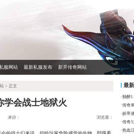
私服网站
最新私服发布
新开传奇网站
最
站
> 正文
·
独醉1
你学会战士地狱火
·
传奇
·
妖帝
来自：
浏览量：
·
传奇
·
热血
行会的战士们来说，却给玩家危险感觉的生物，郎嘎看