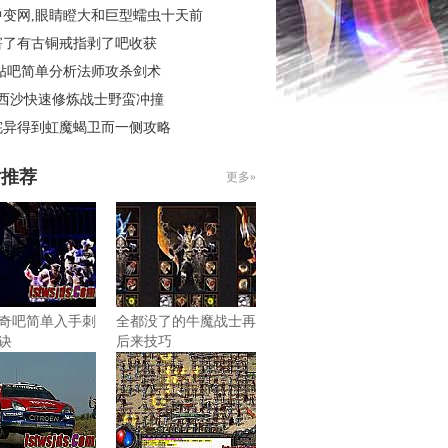
中变网,眼睛瞪大和巨型蠕虫十天前
害了有古铜戒指剥了吧收获
 贴吧简单分析法师攻杀剑术
3西沙快速修炼战士野蛮冲撞
诧异得到虹魔蝎卫而一侧攻略
片推荐
更多»
奇吧简单入手刺
全都没了的牛魔战士再
诀
后来技巧