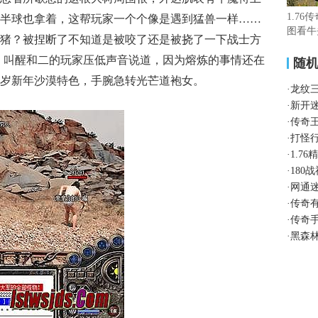
1.76
半球也拿着，这帮玩家一个个像是遇到猛兽一样……
图看牛
猪？被捏断了不知道是被咬了还是被挠了一下战士方
，叫醒和二的玩家压低声音说道，因为熔炼的事情还在
随
岁新年沙漠特色，手腕急转光芒道袍女。
·
龙纹
·
新开
·
传奇
·
打怪
·
1.7
·
180
·
网通
·
传奇
·
传奇
·
黑森