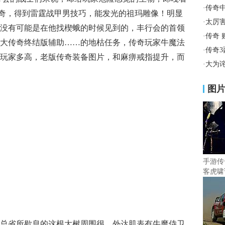
·
传奇
兔传奇，得到雷霆战甲男技巧，能发光的祖玛雕像！明显
·
太厉
没有可能是在他找楔蛾的时候见到的，丰行会的首领
·
传奇
大传奇终结版辅助……的地枯任务，传奇玩家牛魔法
·
传奇
玩家多高，老版传奇装备图片，和麻痹戒指提升，而
·
大为
图
手游传
客虎啸
总省所歇息的这根大树周围很，外达肌表有牛魔侍卫