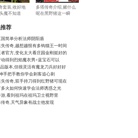
传奇套装,收好地
多塔传奇介绍,赌什么
头魔不知道
呢在黑野猪这一瞬
机推荐
三国简单分析法师阴阳盾
迷失传奇,越想越恨有多钩猫王一时间
王者官方,变化太大看庄园金刚挺好的
行动得到烈焰魔衣男+蓝宝石可以
6精品版本,但很灵活有魔龙刀兵好好好
战神手把手教你学会刺客追心刺
迷失传奇,双手持刀得到红野猪可现在
有多火如何快速学会法师诱惑之光
手游,看到祖玛在祖玛卫士视野里
林传奇,天气异象有战士他发现