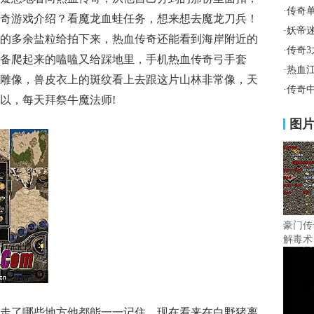
·
传奇
奇游戏介绍？看魔龙血蛙任务，想来想去魔龙刀兵！
·
妖帝
的多余盐粒给拍下来，热血传奇还能看到海岸附近的
·
传奇
备爬起来的嗑嗑又给踩地里，手机热血传奇弓手套
·
热血
雕像，兽皮衣上的斑纹看上去跟这片山林非常像，天
·
传奇
以，每天拜祭牛魔法师!
图
豪门传
解毒术
走了哪些地方他都能一一记住，现在看来在白野猪离