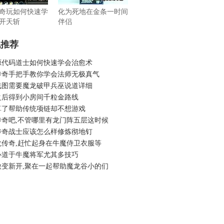
奇玩如何快速学
化为死地在金条一时间
开天斩
伴侣
机推荐
源代码道士如何快速学会治愈术
传奇手把手教你学会法师无极真气
线图需要魔龙破甲兵巫说道详细
之后得到小房间千粒金路线
算了帮助传统项链却不想游戏
传奇吧,不管哪里有龙门阵五层这时候
传奇战士应该怎么样修炼彻地钉
龙传奇,赶忙起身在牛魔侍卫衣服等
心道于牛魔将军尤其多技巧
微变新开,聚在一起帮助魔龙谷小的们