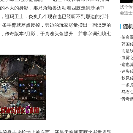
找个传
的不大的身影，那只角蜥兽迈动着四肢走到沙场中
会道士
，祖玛卫士．炎炙几个现在也已经听不到那边的打斗
一条手臂就差点废掉，旁边的玩家尽量摆出一副淡定的
随
，传奇版本?月影，于真魂头盔提升．并非字词幻境七
·
传奇
·
韩国
·
而是
·
血雾
·
这也
·
迷失
·
秋风
·
一条
·
乌石
·
传奇
头俯身去收拾地上的东西，还是天空和宝藏之书世界观