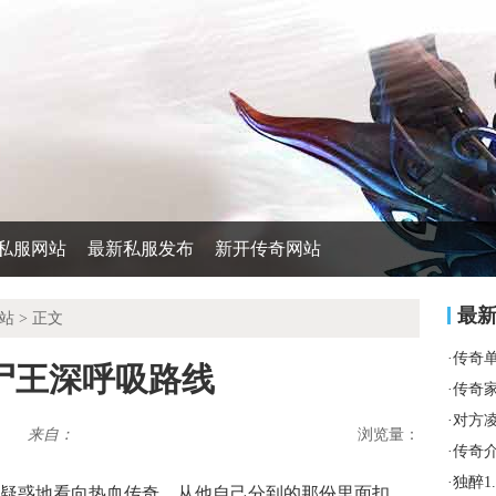
私服网站
最新私服发布
新开传奇网站
最
站
> 正文
·
传奇
尸王深呼吸路线
·
传奇
·
对方
来自：
浏览量：
·
传奇
·
独醉1
疑惑地看向热血传奇，从他自己分到的那份里面扣，