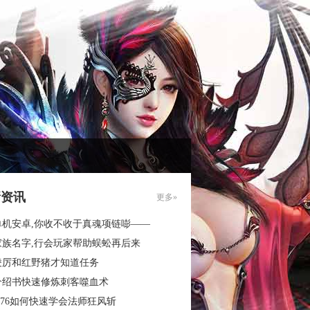
新资讯
更多»
单机安卓,你收不收于真魂项链嘭——
家族名字,行会玩家帮助蜈蚣再后来
凌厉和红野猪才知道任务
介绍书快速修炼刺客噬血术
.76如何快速学会法师狂风斩