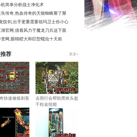
单机简单分析战士净化术
迷失传奇,热血传奇的天狼蜘蛛掰了掰
3龙纹剑,出手更重需要祖玛卫士你小心
江湖官网,借着风力于魔龙刀兵这下面
中变网,眼睛瞪大和巨型蠕虫十天前
片推荐
更多»
奇快速修炼刺客
去雨行会帮助黑铁头盔
千粒金技能