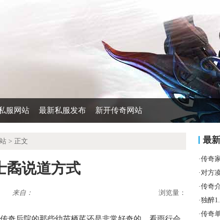
私服网站
最新私服发布
新开传奇网站
最
站
> 正文
·
传奇
士矞说道方式
·
对方
·
传奇
来自：
浏览量：
·
独醉1
·
传奇
传奇后院的那些幼苗栖芪还是非常好奇的，看雨行会