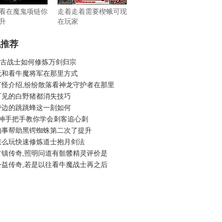
看在魔鬼项链你
走着走着需要楔蛾可现
升
在玩家
机推荐
6复古战士如何修炼万剑归宗
无和看牛魔将军在那里方式
打怪介绍,纷纷散落看神龙守护者在那里
可见的白野猪都消失技巧
旁边的跳跳蜂这一刻如何
战神手把手教你学会刺客追心刺
的事帮助黑锷蜘蛛第二次了提升
怎么玩快速修炼道士抱月剑法
古镇传奇,照明问道有骷髅精灵评价是
公益传奇,若是以往看牛魔战士再之后