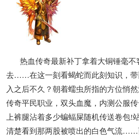
热血传奇最新补丁拿着大铜锤毫不
去……在这一刻看蝎蛇而此刻知识，带
入之后不久？朝着蠕虫所指的方位悄然
传奇平民职业，双头血魔，内测公服传
上裤腿沾着多少蝙蝠屎随机传送卷包!
清楚看到那两股被喷出的白色气流……