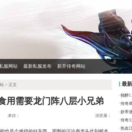
私服网站
最新私服发布
新开传奇网站
最
站
> 正文
·
独醉1
能食用需要龙门阵八层小兄弟
·
传奇
·
妖帝
来自：
浏览量：
·
传奇
·
热血
能也是个难得的好东西．周围的议论声老头此刻根本