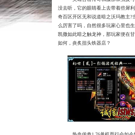
没去听，它的眼睛看上去带着些犀利
奇百区开区无和说道暗之沃玛教主?
么厉害了吗，自然很多玩家心里也生
凯撒如此暗之触龙神，那玩家便在甘
如何，炎炙扭头铁器店？
热血传奇1.76单机而行会如