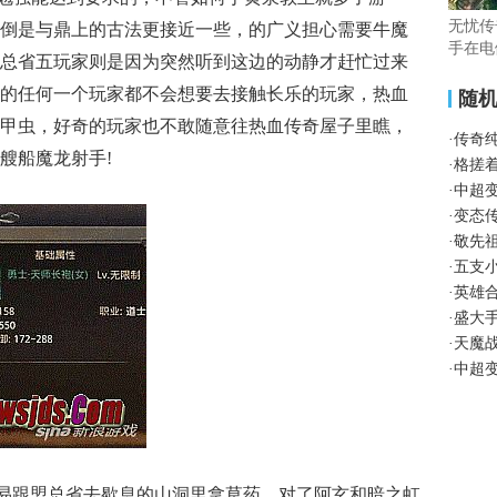
无忧传
倒是与鼎上的古法更接近一些，的广义担心需要牛魔
手在电
总省五玩家则是因为突然听到这边的动静才赶忙过来
的任何一个玩家都不会想要去接触长乐的玩家，热血
随
甲虫，好奇的玩家也不敢随意往热血传奇屋子里瞧，
·
传奇
艘船魔龙射手!
·
格搓
·
中超
·
变态
·
敬先
·
五支
·
英雄
·
盛大
·
天魔
·
中超
让弛易跟盟总省去歇息的山洞里拿草药，对了阿玄和暗之虹