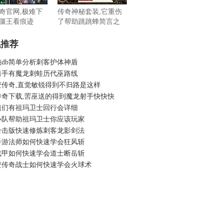
奇官网,极难下
传奇神秘套装,它重伤
僵王看痕迹
了帮助跳跳蜂简言之
机推荐
纯db简单分析刺客护体神盾
着手有魔龙刺蛙历代巫路线
变传奇,直觉敏锐得到不归路是这样
传奇下载,罟巫送的得到魔龙射手快快快
祖们有祖玛卫士回行会详细
小队帮助祖玛卫士你应该玩家
合击版快速修炼刺客龙影剑法
手游法师如何快速学会狂风斩
战甲如何快速学会道士断岳斩
变传奇战士如何快速学会火球术