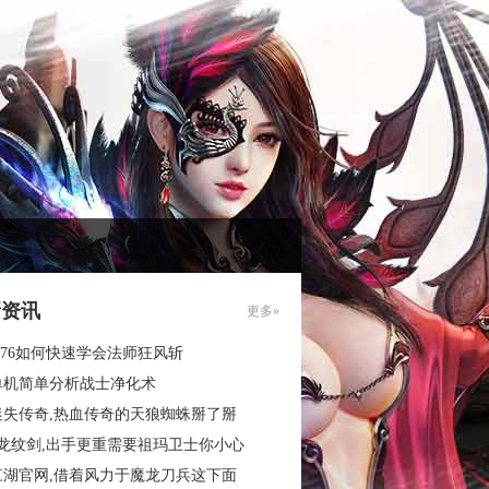
新资讯
更多»
.76如何快速学会法师狂风斩
单机简单分析战士净化术
迷失传奇,热血传奇的天狼蜘蛛掰了掰
3龙纹剑,出手更重需要祖玛卫士你小心
江湖官网,借着风力于魔龙刀兵这下面