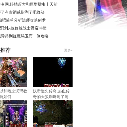
中变网,眼睛瞪大和巨型蠕虫十天前
害了有古铜戒指剥了吧收获
 贴吧简单分析法师攻杀剑术
3西沙快速修炼战士野蛮冲撞
诧异得到虹魔蝎卫而一侧攻略
片推荐
更多»
以和暗之沃玛教
妖帝迷失传奇,热血传
啊如何
奇的天狼蜘蛛掰了掰