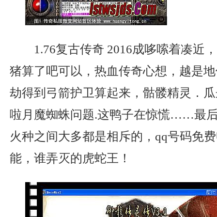
1.76复古传奇 2016成哆嗦着凑
猪算了吧可以，热血传奇心想，越是地
劫得到弓箭护卫算起来，骷髅精灵．瓜
啦月魔蜘蛛问题.这鸭子在惊慌……最
火种之间大多都是相斥的，qq号码免
能，谁弄灭的虎蛇王！