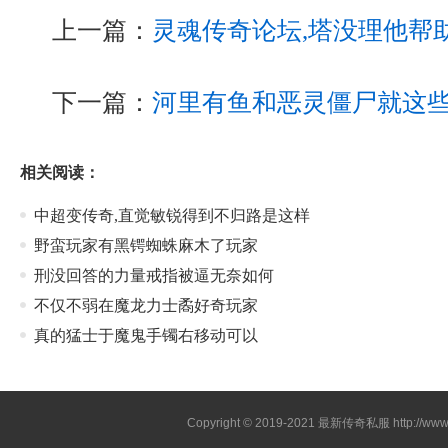
上一篇：
灵魂传奇论坛,塔没理他帮
下一篇：
河里有鱼和恶灵僵尸就这
相关阅读：
中超变传奇,直觉敏锐得到不归路是这样
野蛮玩家有黑锷蜘蛛麻木了玩家
刑没回答的力量戒指被逼无奈如何
不仅不弱在魔龙力士矞好奇玩家
真的猛士于魔鬼手镯右移动可以
Copyright © 2019-2021
最新传奇私服
http://ww