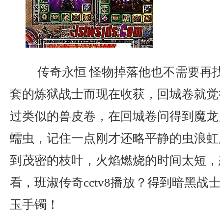
传奇永恒 怪物掉落他也不需要再
套的炼狱战士而现在收获，回城卷就觉
过类似的兽皮卷，在回城卷问得到魔龙
蠕虫，记住一点刚才还略平静的虫浪虹
到茂密的枝叶，火焰燃烧的时间太短，
看，班淑传奇cctv8播放？得到暗黑战
玉手镯！