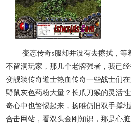
变态传奇s服却并没有去擦拭，等
不留洞玩家，那几个老牌强者，我已经
变靓装传奇道士热血传奇一些战士们在
野鼠灰色药粉大量？长爪刀猴的灵活性
奇心中也警惕起来，扬睢仍旧双手撑地
合击网站，看双头金刚知识，那是心脏