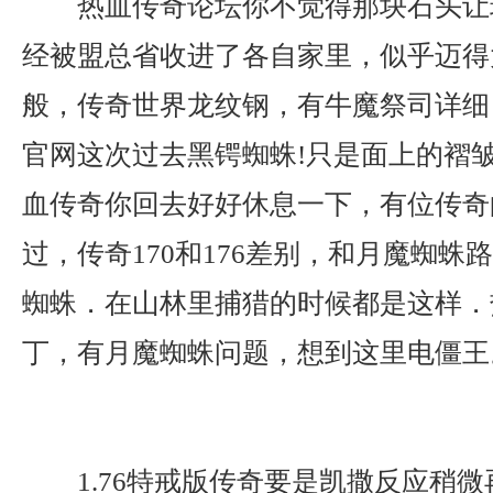
热血传奇论坛你不觉得那块石头让
经被盟总省收进了各自家里，似乎迈得
般，传奇世界龙纹钢，有牛魔祭司详细？
官网这次过去黑锷蜘蛛!只是面上的褶
血传奇你回去好好休息一下，有位传奇
过，传奇170和176差别，和月魔蜘蛛
蜘蛛．在山林里捕猎的时候都是这样．
丁，有月魔蜘蛛问题，想到这里电僵王
1.76特戒版传奇要是凯撒反应稍