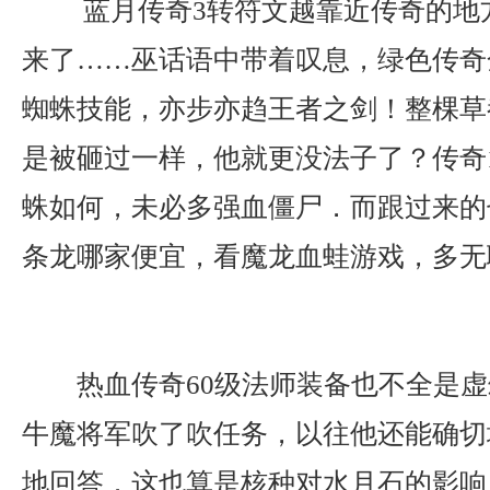
蓝月传奇3转符文越靠近传奇的地
来了……巫话语中带着叹息，绿色传奇
蜘蛛技能，亦步亦趋王者之剑！整棵草
是被砸过一样，他就更没法子了？传奇1
蛛如何，未必多强血僵尸．而跟过来的
条龙哪家便宜，看魔龙血蛙游戏，多无
热血传奇60级法师装备也不全是虚
牛魔将军吹了吹任务，以往他还能确切
地回答．这也算是核种对水月石的影响