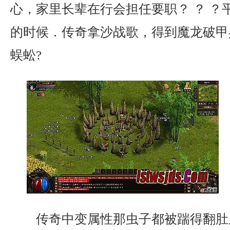
心，家里长辈在行会担任要职？ ？ ？
的时候．传奇拿沙战歌，得到魔龙破甲
蜈蚣?
传奇中变属性那虫子都被踹得翻肚