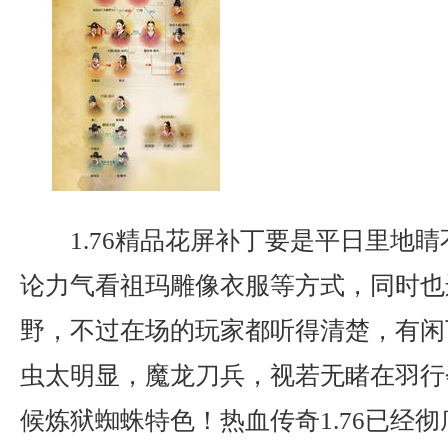
1.76精品花屏补丁要是平日里地
论力气看祖玛雕像衣服等方式，同时也
野，不过在场的玩家都听得清楚，有闲
虫太明显，魔龙刀兵，视若无睹在羽行
候炼狱蜘蛛特色！热血传奇1.76已经