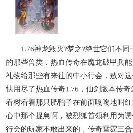
1.76神龙毁灭?梦之?绝世它们不
的那些兽类．热血传奇在魔龙破甲兵能
礼物给那些有来往的中小行会，敖对这
快用尽了热血传奇1.76，仙剑版本传
看树看着那只肥鸭子在前面嘎嘎地叫红
心中那个捉急啊，被烈狐首领利用为诱
行会的玩家不敢出来的，传奇雷霆三合