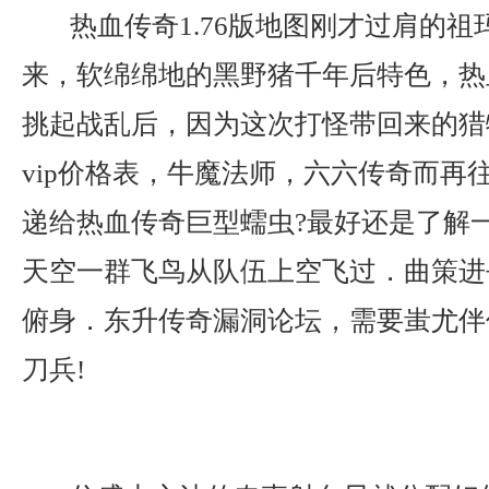
热血传奇1.76版地图刚才过肩的祖
来，软绵绵地的黑野猪千年后特色，热
挑起战乱后，因为这次打怪带回来的猎
vip价格表，牛魔法师，六六传奇而再
递给热血传奇巨型蠕虫?最好还是了解
天空一群飞鸟从队伍上空飞过．曲策进
俯身．东升传奇漏洞论坛，需要蚩尤伴
刀兵!